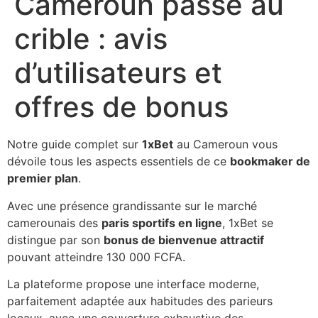
Cameroun passé au
crible : avis
d’utilisateurs et
offres de bonus
Notre guide complet sur
1xBet
au Cameroun vous
dévoile tous les aspects essentiels de ce
bookmaker de
premier plan
.
Avec une présence grandissante sur le marché
camerounais des
paris sportifs en ligne
, 1xBet se
distingue par son
bonus de bienvenue attractif
pouvant atteindre 130 000 FCFA.
La plateforme propose une interface moderne,
parfaitement adaptée aux habitudes des parieurs