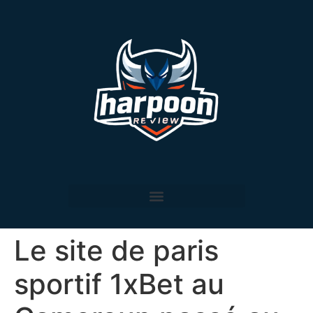
Le site de paris
sportif 1xBet au