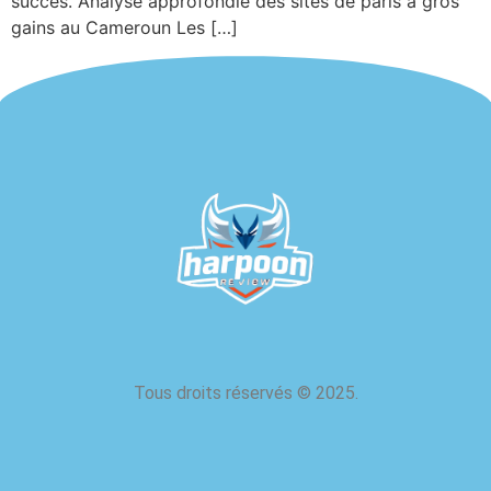
succès. Analyse approfondie des sites de paris à gros
gains au Cameroun Les […]
Tous droits réservés
©
2025.