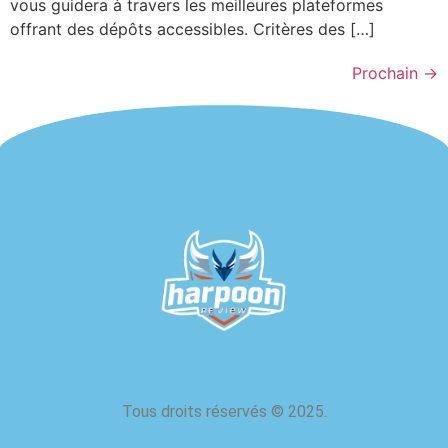
vous guidera à travers les meilleures plateformes
offrant des dépôts accessibles. Critères des […]
Prochain
→
Tous droits réservés
©
2025.