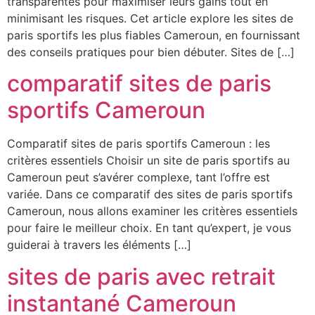
transparentes pour maximiser leurs gains tout en
minimisant les risques. Cet article explore les sites de
paris sportifs les plus fiables Cameroun, en fournissant
des conseils pratiques pour bien débuter. Sites de […]
comparatif sites de paris
sportifs Cameroun
Comparatif sites de paris sportifs Cameroun : les
critères essentiels Choisir un site de paris sportifs au
Cameroun peut s’avérer complexe, tant l’offre est
variée. Dans ce comparatif des sites de paris sportifs
Cameroun, nous allons examiner les critères essentiels
pour faire le meilleur choix. En tant qu’expert, je vous
guiderai à travers les éléments […]
sites de paris avec retrait
instantané Cameroun