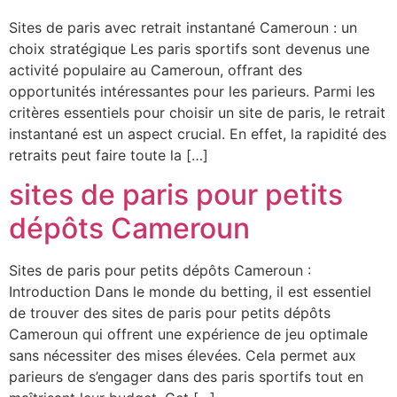
Sites de paris avec retrait instantané Cameroun : un
choix stratégique Les paris sportifs sont devenus une
activité populaire au Cameroun, offrant des
opportunités intéressantes pour les parieurs. Parmi les
critères essentiels pour choisir un site de paris, le retrait
instantané est un aspect crucial. En effet, la rapidité des
retraits peut faire toute la […]
sites de paris pour petits
dépôts Cameroun
Sites de paris pour petits dépôts Cameroun :
Introduction Dans le monde du betting, il est essentiel
de trouver des sites de paris pour petits dépôts
Cameroun qui offrent une expérience de jeu optimale
sans nécessiter des mises élevées. Cela permet aux
parieurs de s’engager dans des paris sportifs tout en