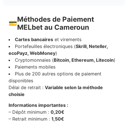
Méthodes de Paiement
💳
MELbet au Cameroun
Cartes bancaires
et virements
Portefeuilles électroniques (
Skrill, Neteller,
ecoPayz, WebMoney
)
Cryptomonnaies (
Bitcoin, Ethereum, Litecoin
)
Paiements mobiles
Plus de 200 autres options de paiement
disponibles
Délai de retrait :
Variable selon la méthode
choisie
Informations importantes :
– Dépôt minimum :
0,20€
– Retrait minimum :
1,50€