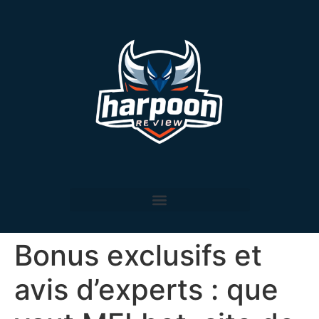
Bonus exclusifs et
avis d’experts : que