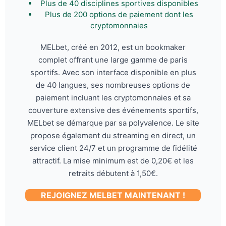
Plus de 40 disciplines sportives disponibles
Plus de 200 options de paiement dont les
cryptomonnaies
MELbet, créé en 2012, est un bookmaker
complet offrant une large gamme de paris
sportifs. Avec son interface disponible en plus
de 40 langues, ses nombreuses options de
paiement incluant les cryptomonnaies et sa
couverture extensive des événements sportifs,
MELbet se démarque par sa polyvalence. Le site
propose également du streaming en direct, un
service client 24/7 et un programme de fidélité
attractif. La mise minimum est de 0,20€ et les
retraits débutent à 1,50€.
REJOIGNEZ MELBET MAINTENANT !