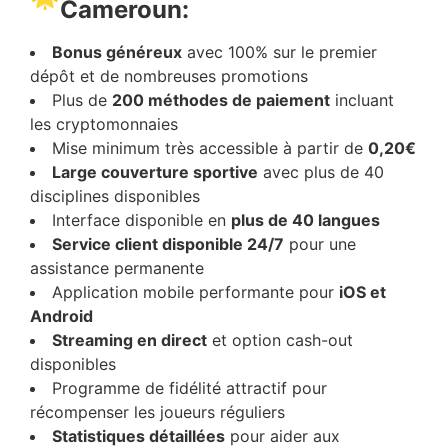
Cameroun:
Bonus généreux
avec 100% sur le premier
dépôt et de nombreuses promotions
Plus de
200 méthodes de paiement
incluant
les cryptomonnaies
Mise minimum très accessible à partir de
0,20€
Large couverture sportive
avec plus de 40
disciplines disponibles
Interface disponible en
plus de 40 langues
Service client disponible 24/7
pour une
assistance permanente
Application mobile performante pour
iOS et
Android
Streaming en direct
et option cash-out
disponibles
Programme de fidélité attractif pour
récompenser les joueurs réguliers
Statistiques détaillées
pour aider aux