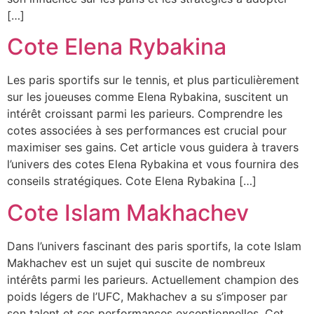
[…]
Cote Elena Rybakina
Les paris sportifs sur le tennis, et plus particulièrement
sur les joueuses comme Elena Rybakina, suscitent un
intérêt croissant parmi les parieurs. Comprendre les
cotes associées à ses performances est crucial pour
maximiser ses gains. Cet article vous guidera à travers
l’univers des cotes Elena Rybakina et vous fournira des
conseils stratégiques. Cote Elena Rybakina […]
Cote Islam Makhachev
Dans l’univers fascinant des paris sportifs, la cote Islam
Makhachev est un sujet qui suscite de nombreux
intérêts parmi les parieurs. Actuellement champion des
poids légers de l’UFC, Makhachev a su s’imposer par
son talent et ses performances exceptionnelles. Cet