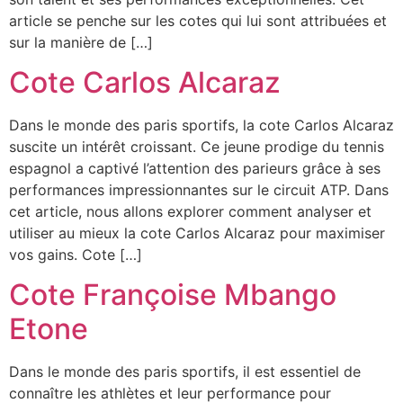
article se penche sur les cotes qui lui sont attribuées et
sur la manière de […]
Cote Carlos Alcaraz
Dans le monde des paris sportifs, la cote Carlos Alcaraz
suscite un intérêt croissant. Ce jeune prodige du tennis
espagnol a captivé l’attention des parieurs grâce à ses
performances impressionnantes sur le circuit ATP. Dans
cet article, nous allons explorer comment analyser et
utiliser au mieux la cote Carlos Alcaraz pour maximiser
vos gains. Cote […]
Cote Françoise Mbango
Etone
Dans le monde des paris sportifs, il est essentiel de
connaître les athlètes et leur performance pour