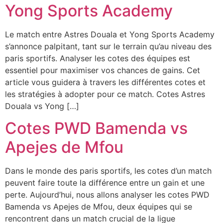
Yong Sports Academy
Le match entre Astres Douala et Yong Sports Academy
s’annonce palpitant, tant sur le terrain qu’au niveau des
paris sportifs. Analyser les cotes des équipes est
essentiel pour maximiser vos chances de gains. Cet
article vous guidera à travers les différentes cotes et
les stratégies à adopter pour ce match. Cotes Astres
Douala vs Yong […]
Cotes PWD Bamenda vs
Apejes de Mfou
Dans le monde des paris sportifs, les cotes d’un match
peuvent faire toute la différence entre un gain et une
perte. Aujourd’hui, nous allons analyser les cotes PWD
Bamenda vs Apejes de Mfou, deux équipes qui se
rencontrent dans un match crucial de la ligue