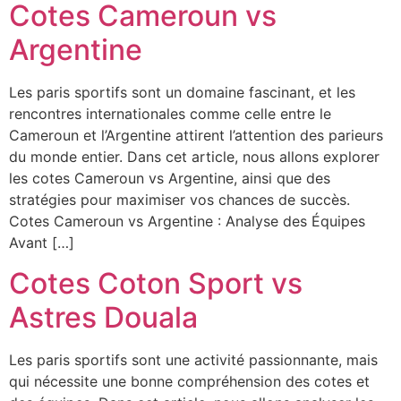
Cotes Cameroun vs
Argentine
Les paris sportifs sont un domaine fascinant, et les
rencontres internationales comme celle entre le
Cameroun et l’Argentine attirent l’attention des parieurs
du monde entier. Dans cet article, nous allons explorer
les cotes Cameroun vs Argentine, ainsi que des
stratégies pour maximiser vos chances de succès.
Cotes Cameroun vs Argentine : Analyse des Équipes
Avant […]
Cotes Coton Sport vs
Astres Douala
Les paris sportifs sont une activité passionnante, mais
qui nécessite une bonne compréhension des cotes et