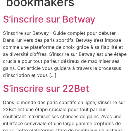
bookmakers
S’inscrire sur Betway
S’inscrire sur Betway : Guide complet pour débuter
Dans l’univers des paris sportifs, Betway s’est imposé
comme une plateforme de choix grâce à sa fiabilité et
sa diversité d’offres. S’inscrire sur Betway est une étape
cruciale pour tout parieur désireux de maximiser ses
gains. Cet article vous guidera à travers le processus
d’inscription et vous […]
S’inscrire sur 22Bet
Dans le monde des paris sportifs en ligne, s’inscrire sur
22Bet est une étape cruciale pour tout parieur
souhaitant maximiser ses chances de gains. Avec une
interface conviviale et une large gamme d’options de
paris, cette plateforme attire de nombreux utilisateurs.