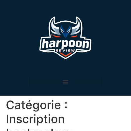
Catégorie :
Inscription