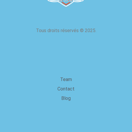
Tous droits réservés
©
2025.
à propos de nous
Team
Contact
Blog
Legal