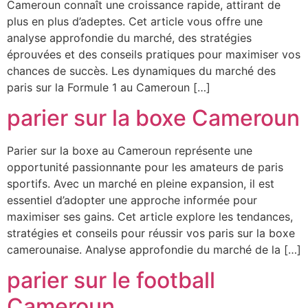
Cameroun connaît une croissance rapide, attirant de
plus en plus d’adeptes. Cet article vous offre une
analyse approfondie du marché, des stratégies
éprouvées et des conseils pratiques pour maximiser vos
chances de succès. Les dynamiques du marché des
paris sur la Formule 1 au Cameroun […]
parier sur la boxe Cameroun
Parier sur la boxe au Cameroun représente une
opportunité passionnante pour les amateurs de paris
sportifs. Avec un marché en pleine expansion, il est
essentiel d’adopter une approche informée pour
maximiser ses gains. Cet article explore les tendances,
stratégies et conseils pour réussir vos paris sur la boxe
camerounaise. Analyse approfondie du marché de la […]
parier sur le football
Cameroun