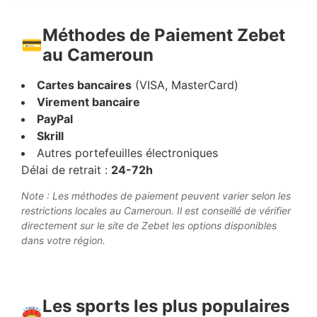
Méthodes de Paiement Zebet
💳
au Cameroun
Cartes bancaires
(VISA, MasterCard)
Virement bancaire
PayPal
Skrill
Autres portefeuilles électroniques
Délai de retrait :
24-72h
Note : Les méthodes de paiement peuvent varier selon les
restrictions locales au Cameroun. Il est conseillé de vérifier
directement sur le site de Zebet les options disponibles
dans votre région.
Les sports les plus populaires
🏟️