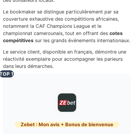
des utilisateurs locaux.
Le bookmaker se distingue particulièrement par sa
couverture exhaustive des compétitions africaines,
notamment la CAF Champions League et le
championnat camerounais, tout en offrant des
cotes
compétitives
sur les grands événements internationaux.
Le service client, disponible en français, démontre une
réactivité exemplaire pour accompagner les parieurs
dans leurs démarches.
TOP 1
Zebet : Mon avis + Bonus de bienvenue