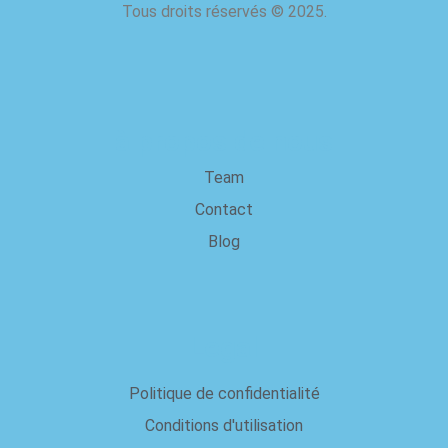
Tous droits réservés
©
2025.
à propos de nous
Team
Contact
Blog
Legal
Politique de confidentialité
Conditions d'utilisation