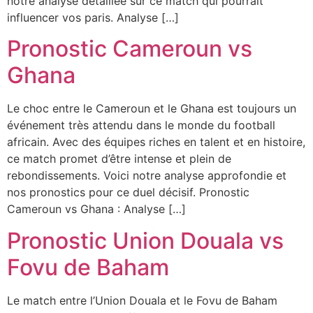
notre analyse détaillée sur ce match qui pourrait
influencer vos paris. Analyse […]
Pronostic Cameroun vs
Ghana
Le choc entre le Cameroun et le Ghana est toujours un
événement très attendu dans le monde du football
africain. Avec des équipes riches en talent et en histoire,
ce match promet d’être intense et plein de
rebondissements. Voici notre analyse approfondie et
nos pronostics pour ce duel décisif. Pronostic
Cameroun vs Ghana : Analyse […]
Pronostic Union Douala vs
Fovu de Baham
Le match entre l’Union Douala et le Fovu de Baham