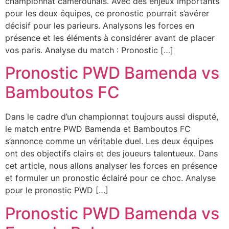
championnat camerounais. Avec des enjeux importants
pour les deux équipes, ce pronostic pourrait s’avérer
décisif pour les parieurs. Analysons les forces en
présence et les éléments à considérer avant de placer
vos paris. Analyse du match : Pronostic […]
Pronostic PWD Bamenda vs
Bamboutos FC
Dans le cadre d’un championnat toujours aussi disputé,
le match entre PWD Bamenda et Bamboutos FC
s’annonce comme un véritable duel. Les deux équipes
ont des objectifs clairs et des joueurs talentueux. Dans
cet article, nous allons analyser les forces en présence
et formuler un pronostic éclairé pour ce choc. Analyse
pour le pronostic PWD […]
Pronostic PWD Bamenda vs