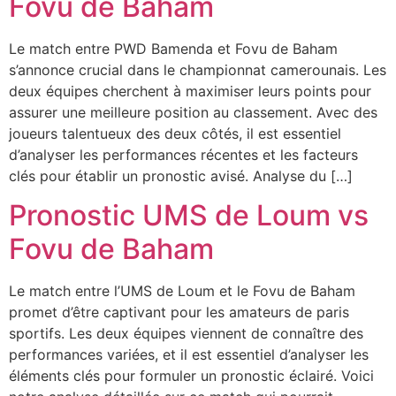
Fovu de Baham
Le match entre PWD Bamenda et Fovu de Baham
s’annonce crucial dans le championnat camerounais. Les
deux équipes cherchent à maximiser leurs points pour
assurer une meilleure position au classement. Avec des
joueurs talentueux des deux côtés, il est essentiel
d’analyser les performances récentes et les facteurs
clés pour établir un pronostic avisé. Analyse du […]
Pronostic UMS de Loum vs
Fovu de Baham
Le match entre l’UMS de Loum et le Fovu de Baham
promet d’être captivant pour les amateurs de paris
sportifs. Les deux équipes viennent de connaître des
performances variées, et il est essentiel d’analyser les
éléments clés pour formuler un pronostic éclairé. Voici