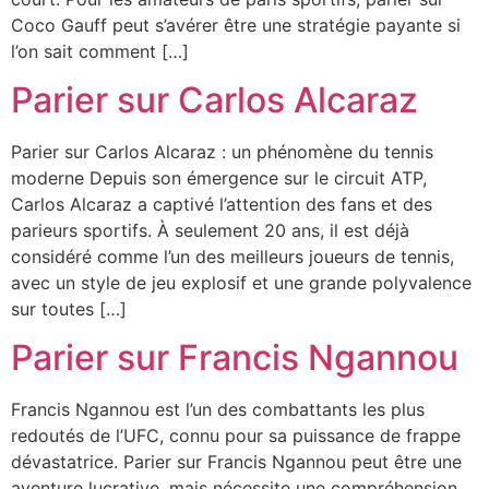
Coco Gauff peut s’avérer être une stratégie payante si
l’on sait comment […]
Parier sur Carlos Alcaraz
Parier sur Carlos Alcaraz : un phénomène du tennis
moderne Depuis son émergence sur le circuit ATP,
Carlos Alcaraz a captivé l’attention des fans et des
parieurs sportifs. À seulement 20 ans, il est déjà
considéré comme l’un des meilleurs joueurs de tennis,
avec un style de jeu explosif et une grande polyvalence
sur toutes […]
Parier sur Francis Ngannou
Francis Ngannou est l’un des combattants les plus
redoutés de l’UFC, connu pour sa puissance de frappe
dévastatrice. Parier sur Francis Ngannou peut être une
aventure lucrative, mais nécessite une compréhension