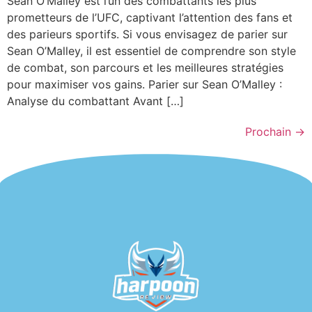
Sean O’Malley est l’un des combattants les plus
prometteurs de l’UFC, captivant l’attention des fans et
des parieurs sportifs. Si vous envisagez de parier sur
Sean O’Malley, il est essentiel de comprendre son style
de combat, son parcours et les meilleures stratégies
pour maximiser vos gains. Parier sur Sean O’Malley :
Analyse du combattant Avant […]
Prochain
→