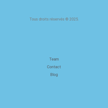
Tous droits réservés
©
2025.
à propos de nous
Team
Contact
Blog
Legal