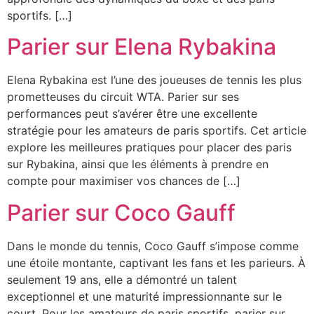
sportifs. […]
Parier sur Elena Rybakina
Elena Rybakina est l’une des joueuses de tennis les plus
prometteuses du circuit WTA. Parier sur ses
performances peut s’avérer être une excellente
stratégie pour les amateurs de paris sportifs. Cet article
explore les meilleures pratiques pour placer des paris
sur Rybakina, ainsi que les éléments à prendre en
compte pour maximiser vos chances de […]
Parier sur Coco Gauff
Dans le monde du tennis, Coco Gauff s’impose comme
une étoile montante, captivant les fans et les parieurs. À
seulement 19 ans, elle a démontré un talent
exceptionnel et une maturité impressionnante sur le
court. Pour les amateurs de paris sportifs, parier sur