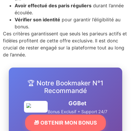
Avoir effectué des paris réguliers
durant l’année
écoulée.
Vérifier son identité
pour garantir l’éligibilité au
bonus.
Ces critères garantissent que seuls les parieurs actifs et
fidèles profitent de cette offre exclusive. Il est donc
crucial de rester engagé sur la plateforme tout au long
de l’année.
🏆 Notre Bookmaker N°1
Recommandé
GGBet
Bonus Exclusif + Support 24/7
🎁 OBTENIR MON BONUS