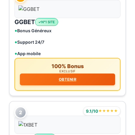
GGBET
N°1 SITE
Bonus Généreux
Support 24/7
App mobile
100% Bonus
EXCLUSIF
OBTENIR
9.1/10
★★★★★
2