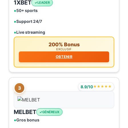
1XBET
LEADER
50+ sports
Support 24/7
Live streaming
200% Bonus
EXCLUSIF
OBTENIR
8.9/10
★★★★★
3
MELBET
GÉNÉREUX
Gros bonus