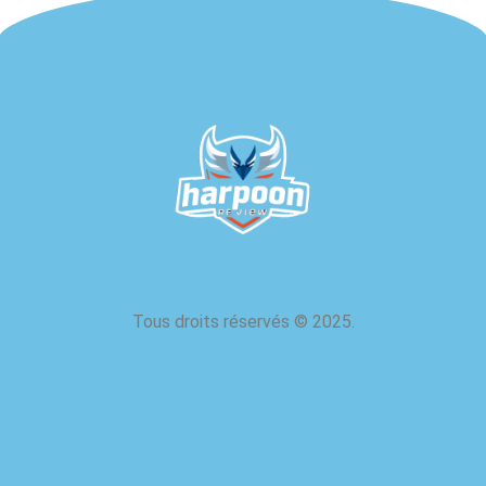
Tous droits réservés
©
2025.
à propos de nous