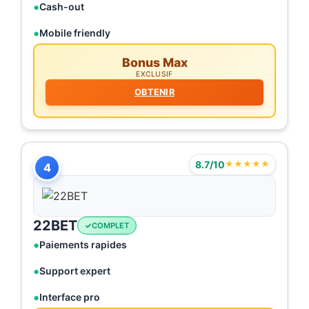
Cash-out
Mobile friendly
Bonus Max
EXCLUSIF
OBTENIR
8.7/10
★★★★★
4
22BET
COMPLET
Paiements rapides
Support expert
Interface pro