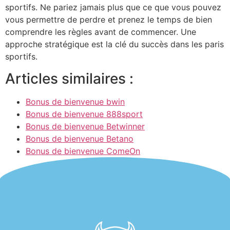
sportifs. Ne pariez jamais plus que ce que vous pouvez
vous permettre de perdre et prenez le temps de bien
comprendre les règles avant de commencer. Une
approche stratégique est la clé du succès dans les paris
sportifs.
Articles similaires :
Bonus de bienvenue bwin
Bonus de bienvenue 888sport
Bonus de bienvenue Betwinner
Bonus de bienvenue Betano
Bonus de bienvenue ComeOn