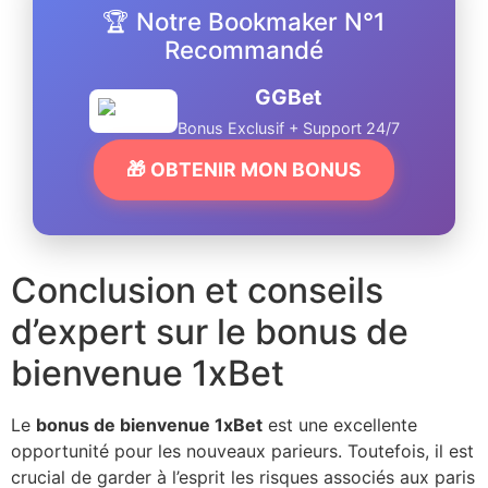
🏆 Notre Bookmaker N°1
Recommandé
GGBet
Bonus Exclusif + Support 24/7
🎁 OBTENIR MON BONUS
Conclusion et conseils
d’expert sur le bonus de
bienvenue 1xBet
Le
bonus de bienvenue 1xBet
est une excellente
opportunité pour les nouveaux parieurs. Toutefois, il est
crucial de garder à l’esprit les risques associés aux paris