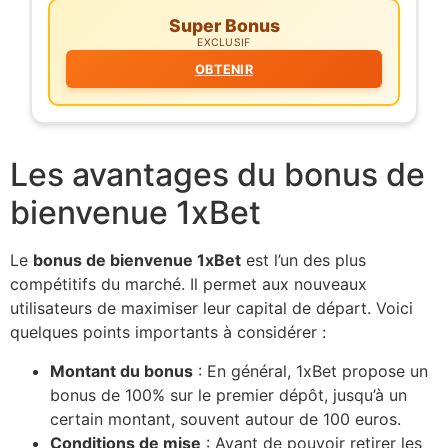
Super Bonus
EXCLUSIF
OBTENIR
Les avantages du bonus de
bienvenue 1xBet
Le
bonus de bienvenue 1xBet
est l’un des plus
compétitifs du marché. Il permet aux nouveaux
utilisateurs de maximiser leur capital de départ. Voici
quelques points importants à considérer :
Montant du bonus
: En général, 1xBet propose un
bonus de 100% sur le premier dépôt, jusqu’à un
certain montant, souvent autour de 100 euros.
Conditions de mise
: Avant de pouvoir retirer les