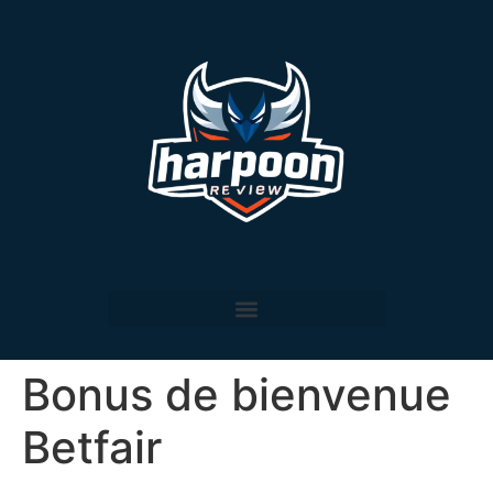
Bonus de bienvenue
Betfair