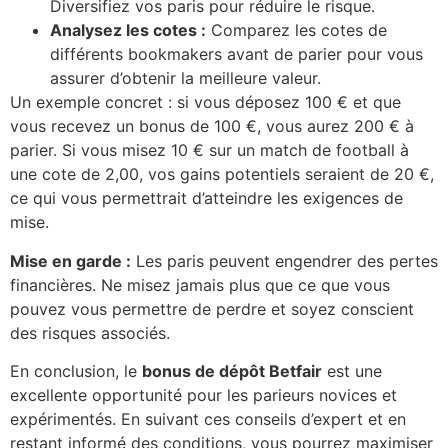
Diversifiez vos paris pour réduire le risque.
Analysez les cotes :
Comparez les cotes de
différents bookmakers avant de parier pour vous
assurer d’obtenir la meilleure valeur.
Un exemple concret : si vous déposez 100 € et que
vous recevez un bonus de 100 €, vous aurez 200 € à
parier. Si vous misez 10 € sur un match de football à
une cote de 2,00, vos gains potentiels seraient de 20 €,
ce qui vous permettrait d’atteindre les exigences de
mise.
Mise en garde :
Les paris peuvent engendrer des pertes
financières. Ne misez jamais plus que ce que vous
pouvez vous permettre de perdre et soyez conscient
des risques associés.
En conclusion, le
bonus de dépôt Betfair
est une
excellente opportunité pour les parieurs novices et
expérimentés. En suivant ces conseils d’expert et en
restant informé des conditions, vous pourrez maximiser