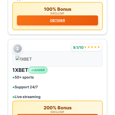
100% Bonus
EXCLUSIF
OBTENIR
9.1/10
★★★★★
2
1XBET
LEADER
50+ sports
Support 24/7
Live streaming
200% Bonus
EXCLUSIF