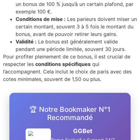
un bonus de 100 % jusqu’à un certain plafond, par
exemple 100 €.
Conditions de mise :
Les parieurs doivent miser un
certain montant, souvent 3 à 5 fois le montant du
bonus, avant de pouvoir retirer leurs gains.
Validité :
Le bonus est généralement valide
pendant une période limitée, souvent 30 jours.
Pour profiter pleinement de ce bonus, il est crucial de
respecter les
conditions spécifiques
qui
l’accompagnent. Cela inclut le choix de paris avec des
cotes minimales, souvent de 1,50 ou plus.
🏆 Notre Bookmaker N°1
Recommandé
GGBet
Bonus Exclusif + Support 24/7