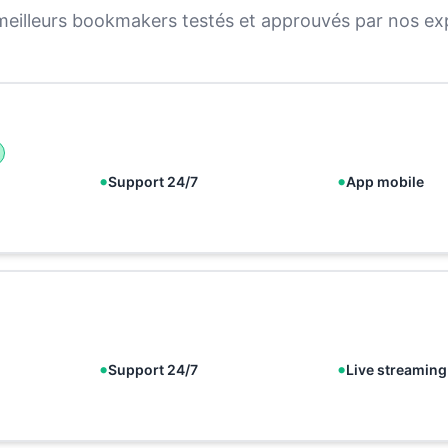
meilleurs bookmakers testés et approuvés par nos ex
Support 24/7
App mobile
Support 24/7
Live streaming