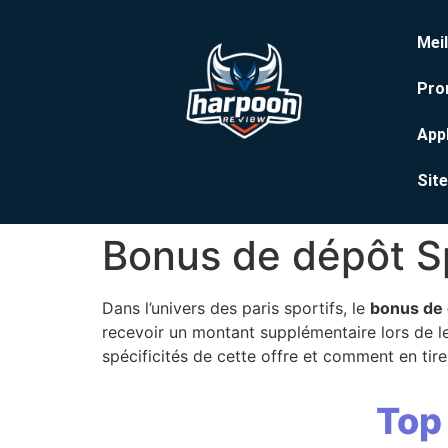
Meil
Pro
App
Sit
Bonus de dépôt S
Dans l’univers des paris sportifs, le
bonus de 
recevoir un montant supplémentaire lors de le
spécificités de cette offre et comment en tirer
Top