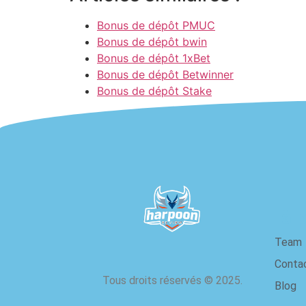
Bonus de dépôt PMUC
Bonus de dépôt bwin
Bonus de dépôt 1xBet
Bonus de dépôt Betwinner
Bonus de dépôt Stake
à 
Team
Conta
Tous droits réservés
©
2025.
Blog