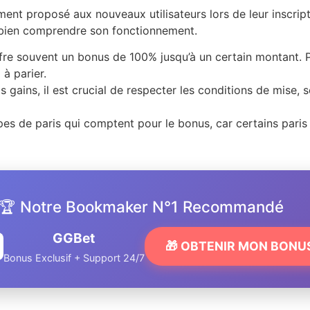
ent proposé aux nouveaux utilisateurs lors de leur inscript
e bien comprendre son fonctionnement.
re souvent un bonus de 100% jusqu’à un certain montant. 
à parier.
s gains, il est crucial de respecter les conditions de mise,
ypes de paris qui comptent pour le bonus, car certains paris
🏆 Notre Bookmaker N°1 Recommandé
GGBet
🎁 OBTENIR MON BONU
Bonus Exclusif + Support 24/7