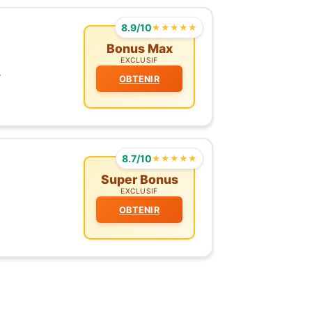
8.9/10
★★★★★
Bonus Max
EXCLUSIF
y
OBTENIR
8.7/10
★★★★★
Super Bonus
EXCLUSIF
OBTENIR