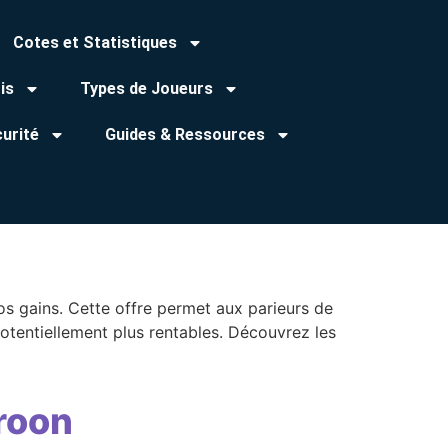
Cotes et Statistiques
is
Types de Joueurs
curité
Guides & Ressources
s gains. Cette offre permet aux parieurs de
potentiellement plus rentables. Découvrez les
roon