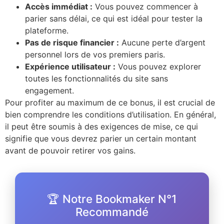
Accès immédiat :
Vous pouvez commencer à
parier sans délai, ce qui est idéal pour tester la
plateforme.
Pas de risque financier :
Aucune perte d’argent
personnel lors de vos premiers paris.
Expérience utilisateur :
Vous pouvez explorer
toutes les fonctionnalités du site sans
engagement.
Pour profiter au maximum de ce bonus, il est crucial de
bien comprendre les conditions d’utilisation. En général,
il peut être soumis à des exigences de mise, ce qui
signifie que vous devrez parier un certain montant
avant de pouvoir retirer vos gains.
🏆 Notre Bookmaker N°1
Recommandé