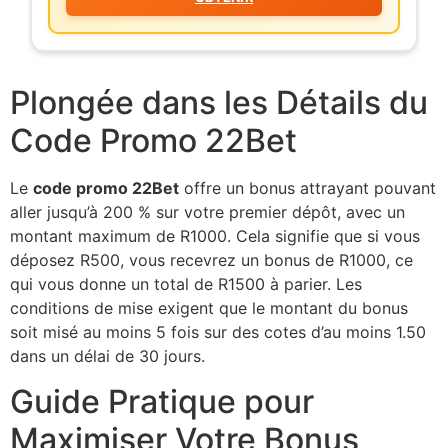
Plongée dans les Détails du
Code Promo 22Bet
Le
code promo 22Bet
offre un bonus attrayant pouvant
aller jusqu’à 200 % sur votre premier dépôt, avec un
montant maximum de R1000. Cela signifie que si vous
déposez R500, vous recevrez un bonus de R1000, ce
qui vous donne un total de R1500 à parier. Les
conditions de mise exigent que le montant du bonus
soit misé au moins 5 fois sur des cotes d’au moins 1.50
dans un délai de 30 jours.
Guide Pratique pour
Maximiser Votre Bonus