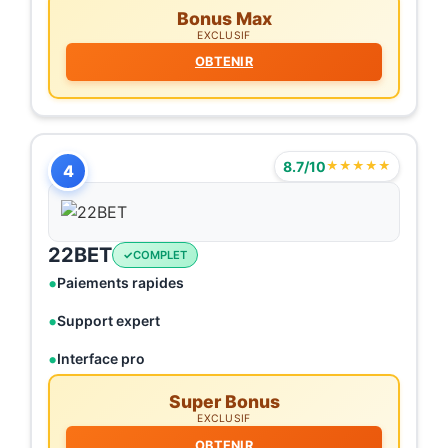
Bonus Max
EXCLUSIF
OBTENIR
8.7/10
★★★★★
4
22BET
COMPLET
Paiements rapides
Support expert
Interface pro
Super Bonus
EXCLUSIF
OBTENIR