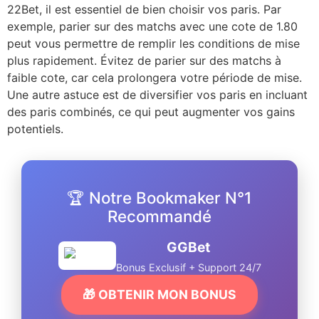
22Bet, il est essentiel de bien choisir vos paris. Par
exemple, parier sur des matchs avec une cote de 1.80
peut vous permettre de remplir les conditions de mise
plus rapidement. Évitez de parier sur des matchs à
faible cote, car cela prolongera votre période de mise.
Une autre astuce est de diversifier vos paris en incluant
des paris combinés, ce qui peut augmenter vos gains
potentiels.
🏆 Notre Bookmaker N°1
Recommandé
GGBet
Bonus Exclusif + Support 24/7
🎁 OBTENIR MON BONUS