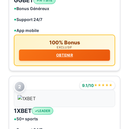
GGBET
N°1 SITE
Bonus Généreux
Support 24/7
App mobile
100% Bonus
EXCLUSIF
OBTENIR
9.1/10
★★★★★
2
1XBET
LEADER
50+ sports