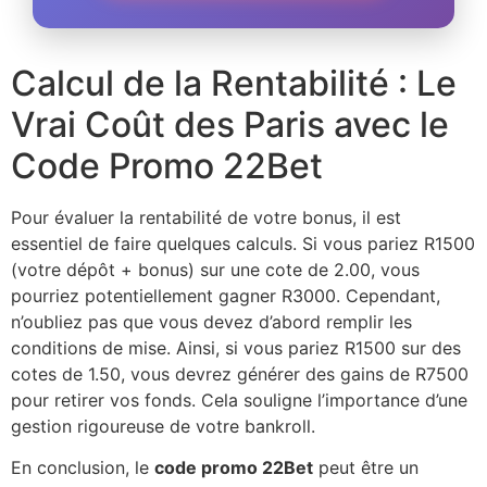
Calcul de la Rentabilité : Le
Vrai Coût des Paris avec le
Code Promo 22Bet
Pour évaluer la rentabilité de votre bonus, il est
essentiel de faire quelques calculs. Si vous pariez R1500
(votre dépôt + bonus) sur une cote de 2.00, vous
pourriez potentiellement gagner R3000. Cependant,
n’oubliez pas que vous devez d’abord remplir les
conditions de mise. Ainsi, si vous pariez R1500 sur des
cotes de 1.50, vous devrez générer des gains de R7500
pour retirer vos fonds. Cela souligne l’importance d’une
gestion rigoureuse de votre bankroll.
En conclusion, le
code promo 22Bet
peut être un