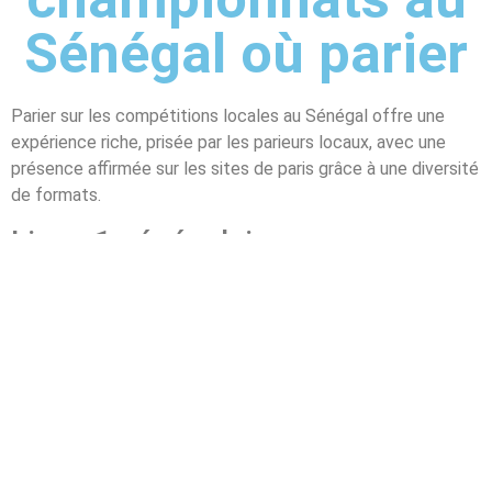
Sénégal où parier
Parier sur les compétitions locales au Sénégal offre une
expérience riche, prisée par les parieurs locaux, avec une
présence affirmée sur les sites de paris grâce à une diversité
de formats.
Ligue 1 sénégalaise
La
Ligue 1 sénégalaise
est l’épicentre du football national,
captivant parieurs et passionnés avec ses confrontations
intenses. Ce championnat attire des paris variés, incluant
scores exacts et rencontres clés. Au fil de la saison, des
équipes s’affrontent dans des
matchs pleins de suspense
,
offrant aux parieurs des opportunités uniques d’explorer les
dynamiques de jeu locales. Sa réputation de livrer des derbys
passionnants en fait un incontournable sur les plateformes