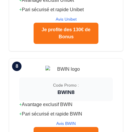
+
Avantage exclusif Unibet
+
Pari sécurisé et rapide Unibet
Avis Unibet
Je profite des 130€ de
Bonus
8
Code Promo :
BWIN8
+
Avantage exclusif BWIN
+
Pari sécurisé et rapide BWIN
Avis BWIN