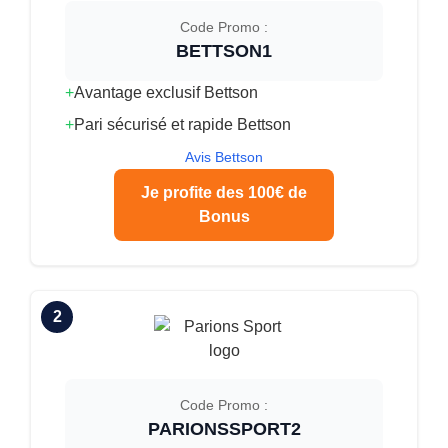
Code Promo :
BETTSON1
+
Avantage exclusif Bettson
+
Pari sécurisé et rapide Bettson
Avis Bettson
Je profite des 100€ de
Bonus
2
Code Promo :
PARIONSSPORT2