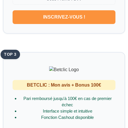
INSCRIVEZ-VOUS !
TOP 3
BETCLIC : Mon avis + Bonus 100€
Pari remboursé jusqu'à 100€ en cas de premier
échec
Interface simple et intuitive
Fonction Cashout disponible