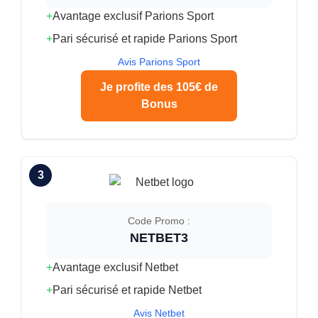
+
Avantage exclusif Parions Sport
+
Pari sécurisé et rapide Parions Sport
Avis Parions Sport
Je profite des 105€ de
Bonus
3
Code Promo :
NETBET3
+
Avantage exclusif Netbet
+
Pari sécurisé et rapide Netbet
Avis Netbet