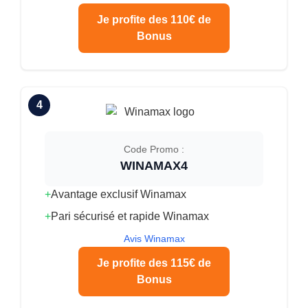
Je profite des 110€ de
Bonus
4
Code Promo :
WINAMAX4
+
Avantage exclusif Winamax
+
Pari sécurisé et rapide Winamax
Avis Winamax
Je profite des 115€ de
Bonus