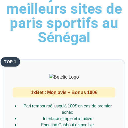
meilleurs sites de
paris sportifs au
Sénégal
TOP 1
1xBet : Mon avis + Bonus 100€
Pari remboursé jusqu'à 100€ en cas de premier
échec
Interface simple et intuitive
Fonction Cashout disponible