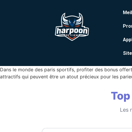
Meil
Pro
App
Sit
Dans le monde des paris sportifs, profiter des bonus offe
attractifs qui peuvent être un atout précieux pour les parie
Top
Les 