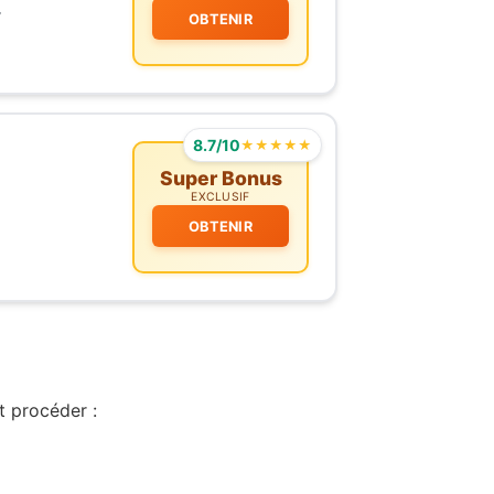
y
OBTENIR
8.7/10
★★★★★
Super Bonus
EXCLUSIF
OBTENIR
t procéder :