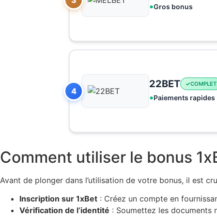
3
Gros bonus
22BET
COMPLET
4
Paiements rapides
Comment utiliser le bonus 1xBe
Avant de plonger dans l’utilisation de votre bonus, il est 
Inscription sur 1xBet
: Créez un compte en fournissant
Vérification de l’identité
: Soumettez les documents n