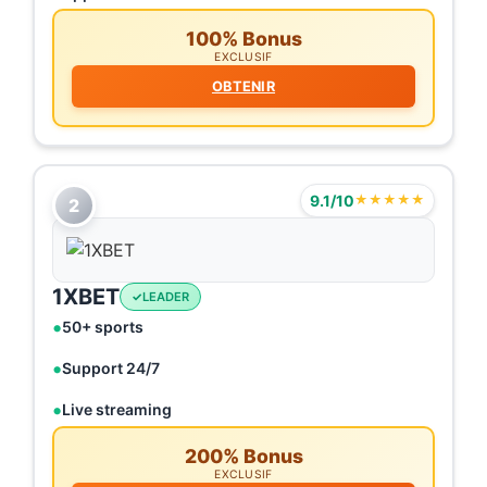
100% Bonus
EXCLUSIF
OBTENIR
9.1/10
★★★★★
2
1XBET
LEADER
50+ sports
Support 24/7
Live streaming
200% Bonus
EXCLUSIF