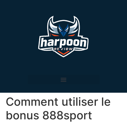
Comment utiliser le
bonus 888sport