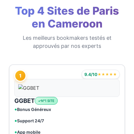
Top 4 Sites de Paris
en Cameroon
Les meilleurs bookmakers testés et
approuvés par nos experts
9.4/10
★★★★★
1
GGBET
N°1 SITE
Bonus Généreux
Support 24/7
App mobile