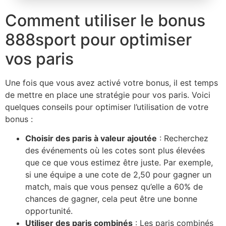
Comment utiliser le bonus
888sport pour optimiser
vos paris
Une fois que vous avez activé votre bonus, il est temps
de mettre en place une stratégie pour vos paris. Voici
quelques conseils pour optimiser l’utilisation de votre
bonus :
Choisir des paris à valeur ajoutée
: Recherchez
des événements où les cotes sont plus élevées
que ce que vous estimez être juste. Par exemple,
si une équipe a une cote de 2,50 pour gagner un
match, mais que vous pensez qu’elle a 60% de
chances de gagner, cela peut être une bonne
opportunité.
Utiliser des paris combinés
: Les paris combinés