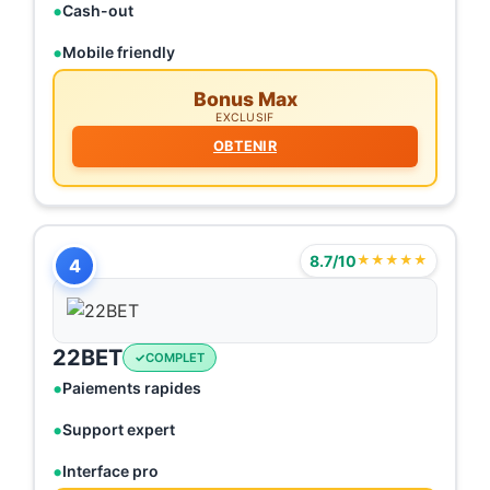
Cash-out
Mobile friendly
Bonus Max
EXCLUSIF
OBTENIR
8.7/10
★★★★★
4
22BET
COMPLET
Paiements rapides
Support expert
Interface pro