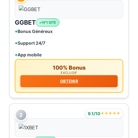
GGBET
N°1 SITE
Bonus Généreux
Support 24/7
App mobile
100% Bonus
EXCLUSIF
OBTENIR
9.1/10
★★★★★
2