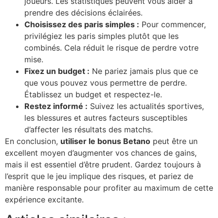
joueurs. Les statistiques peuvent vous aider à
prendre des décisions éclairées.
Choisissez des paris simples :
Pour commencer,
privilégiez les paris simples plutôt que les
combinés. Cela réduit le risque de perdre votre
mise.
Fixez un budget :
Ne pariez jamais plus que ce
que vous pouvez vous permettre de perdre.
Établissez un budget et respectez-le.
Restez informé :
Suivez les actualités sportives,
les blessures et autres facteurs susceptibles
d’affecter les résultats des matchs.
En conclusion,
utiliser le bonus Betano
peut être un
excellent moyen d’augmenter vos chances de gains,
mais il est essentiel d’être prudent. Gardez toujours à
l’esprit que le jeu implique des risques, et pariez de
manière responsable pour profiter au maximum de cette
expérience excitante.