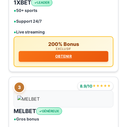
1XBET
LEADER
50+ sports
Support 24/7
Live streaming
200% Bonus
EXCLUSIF
OBTENIR
8.9/10
★★★★★
3
MELBET
GÉNÉREUX
Gros bonus