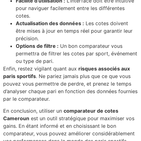
Facilité d’utilisation :
L’interface doit être intuitive
pour naviguer facilement entre les différentes
cotes.
Actualisation des données :
Les cotes doivent
être mises à jour en temps réel pour garantir leur
précision.
Options de filtre :
Un bon comparateur vous
permettra de filtrer les cotes par sport, événement
ou type de pari.
Enfin, restez vigilant quant aux
risques associés aux
paris sportifs
. Ne pariez jamais plus que ce que vous
pouvez vous permettre de perdre, et prenez le temps
d’analyser chaque pari en fonction des données fournies
par le comparateur.
En conclusion, utiliser un
comparateur de cotes
Cameroun
est un outil stratégique pour maximiser vos
gains. En étant informé et en choisissant le bon
comparateur, vous pouvez améliorer considérablement