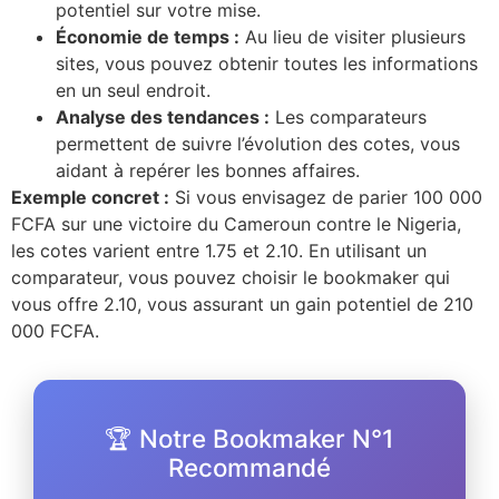
potentiel sur votre mise.
Économie de temps :
Au lieu de visiter plusieurs
sites, vous pouvez obtenir toutes les informations
en un seul endroit.
Analyse des tendances :
Les comparateurs
permettent de suivre l’évolution des cotes, vous
aidant à repérer les bonnes affaires.
Exemple concret :
Si vous envisagez de parier 100 000
FCFA sur une victoire du Cameroun contre le Nigeria,
les cotes varient entre 1.75 et 2.10. En utilisant un
comparateur, vous pouvez choisir le bookmaker qui
vous offre 2.10, vous assurant un gain potentiel de 210
000 FCFA.
🏆 Notre Bookmaker N°1
Recommandé