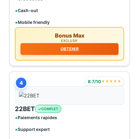
Cash-out
Mobile friendly
Bonus Max
EXCLUSIF
OBTENIR
8.7/10
★★★★★
4
22BET
COMPLET
Paiements rapides
Support expert