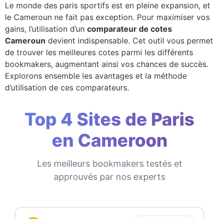
Le monde des paris sportifs est en pleine expansion, et
le Cameroun ne fait pas exception. Pour maximiser vos
gains, l’utilisation d’un
comparateur de cotes
Cameroun
devient indispensable. Cet outil vous permet
de trouver les meilleures cotes parmi les différents
bookmakers, augmentant ainsi vos chances de succès.
Explorons ensemble les avantages et la méthode
d’utilisation de ces comparateurs.
Top 4 Sites de Paris
en Cameroon
Les meilleurs bookmakers testés et
approuvés par nos experts