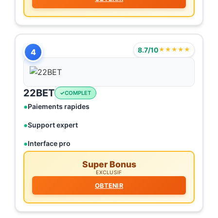
8.7/10
★★★★★
4
22BET
COMPLET
Paiements rapides
Support expert
Interface pro
Super Bonus
EXCLUSIF
OBTENIR