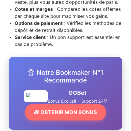
vaste, plus vous aurez d’opportunités de paris.
Cotes et marges
: Comparez les cotes offertes
par chaque site pour maximiser vos gains.
Options de paiement
: Vérifiez les méthodes de
dépôt et de retrait disponibles.
Service client
: Un bon support est essentiel en
cas de problème.
🏆 Notre Bookmaker N°1
Recommandé
GGBet
Bonus Exclusif + Support 24/7
🎁 OBTENIR MON BONUS