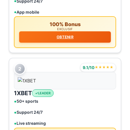
Support 24/7
App mobile
100% Bonus
EXCLUSIF
OBTENIR
9.1/10
★★★★★
2
1XBET
LEADER
50+ sports
Support 24/7
Live streaming