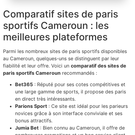
Comparatif sites de paris
sportifs Cameroun : les
meilleures plateformes
Parmi les nombreux sites de paris sportifs disponibles
au Cameroun, quelques-uns se distinguent par leur
fiabilité et leur offre. Voici un
comparatif des sites de
paris sportifs Cameroun
recommandés :
Bet365
: Réputé pour ses cotes compétitives et
une large gamme de sports, il propose des paris
en direct très intéressants.
Parions Sport
: Ce site est idéal pour les parieurs
novices grâce à son interface conviviale et ses
bonus attractifs.
Jumia Bet
: Bien connu au Cameroun, il offre de