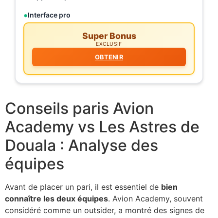
Interface pro
Super Bonus
EXCLUSIF
OBTENIR
Conseils paris Avion
Academy vs Les Astres de
Douala : Analyse des
équipes
Avant de placer un pari, il est essentiel de
bien
connaître les deux équipes
. Avion Academy, souvent
considéré comme un outsider, a montré des signes de