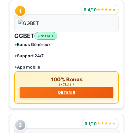
9.4/10
★★★★★
1
GGBET
N°1 SITE
Bonus Généreux
Support 24/7
App mobile
100% Bonus
EXCLUSIF
OBTENIR
9.1/10
★★★★★
2