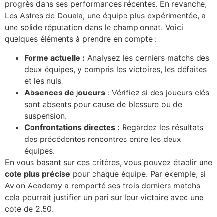
progrès dans ses performances récentes. En revanche,
Les Astres de Douala, une équipe plus expérimentée, a
une solide réputation dans le championnat. Voici
quelques éléments à prendre en compte :
Forme actuelle :
Analysez les derniers matchs des
deux équipes, y compris les victoires, les défaites
et les nuls.
Absences de joueurs :
Vérifiez si des joueurs clés
sont absents pour cause de blessure ou de
suspension.
Confrontations directes :
Regardez les résultats
des précédentes rencontres entre les deux
équipes.
En vous basant sur ces critères, vous pouvez établir une
cote plus précise
pour chaque équipe. Par exemple, si
Avion Academy a remporté ses trois derniers matchs,
cela pourrait justifier un pari sur leur victoire avec une
cote de 2.50.