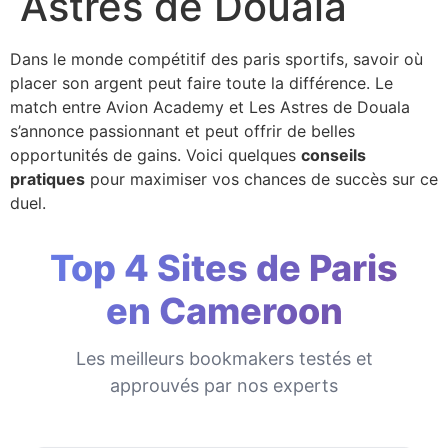
Astres de Douala
Dans le monde compétitif des paris sportifs, savoir où
placer son argent peut faire toute la différence. Le
match entre Avion Academy et Les Astres de Douala
s’annonce passionnant et peut offrir de belles
opportunités de gains. Voici quelques
conseils
pratiques
pour maximiser vos chances de succès sur ce
duel.
Top 4 Sites de Paris
en Cameroon
Les meilleurs bookmakers testés et
approuvés par nos experts