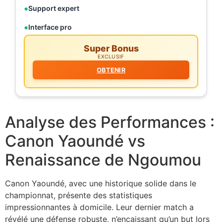
Support expert
Interface pro
Super Bonus
EXCLUSIF
OBTENIR
Analyse des Performances :
Canon Yaoundé vs
Renaissance de Ngoumou
Canon Yaoundé, avec une historique solide dans le
championnat, présente des statistiques
impressionnantes à domicile. Leur dernier match a
révélé une défense robuste, n’encaissant qu’un but lors