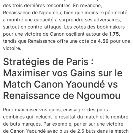
des trois dernières rencontres. En revanche,
Renaissance de Ngoumou, bien que moins expérimenté,
a montré une capacité à surprendre ses adversaires,
surtout en contre-attaque. Les cotes des bookmakers
pour une victoire de Canon oscillent autour de
1.75
,
tandis que Renaissance offre une cote de
4.50
pour une
victoire.
Stratégies de Paris :
Maximiser vos Gains sur le
Match Canon Yaoundé vs
Renaissance de Ngoumou
Pour maximiser vos gains, envisagez des paris
combinés qui incluent le résultat du match et le nombre
de buts marqués. Par exemple, parier sur une victoire
de Canon Yaoundé avec plus de 2.5 buts dans le match