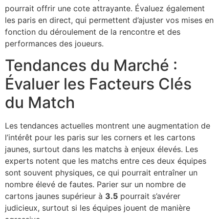
pourrait offrir une cote attrayante. Évaluez également
les paris en direct, qui permettent d’ajuster vos mises en
fonction du déroulement de la rencontre et des
performances des joueurs.
Tendances du Marché :
Évaluer les Facteurs Clés
du Match
Les tendances actuelles montrent une augmentation de
l’intérêt pour les paris sur les corners et les cartons
jaunes, surtout dans les matchs à enjeux élevés. Les
experts notent que les matchs entre ces deux équipes
sont souvent physiques, ce qui pourrait entraîner un
nombre élevé de fautes. Parier sur un nombre de
cartons jaunes supérieur à
3.5
pourrait s’avérer
judicieux, surtout si les équipes jouent de manière