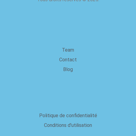
à propos de nous
Team
Contact
Blog
Legal
Politique de confidentialité
Conditions d'utilisation