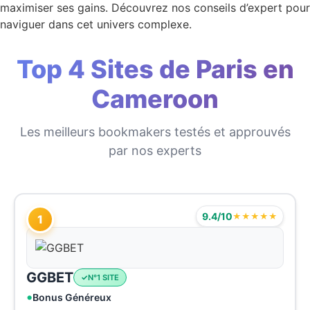
maximiser ses gains. Découvrez nos conseils d’expert pour
naviguer dans cet univers complexe.
Top 4 Sites de Paris en
Cameroon
Les meilleurs bookmakers testés et approuvés
par nos experts
9.4/10
★★★★★
1
GGBET
N°1 SITE
Bonus Généreux