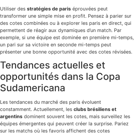
Utiliser des
stratégies de paris
éprouvées peut
transformer une simple mise en profit. Pensez à parier sur
des cotes combinées ou à explorer les paris en direct, qui
permettent de réagir aux dynamiques d’un match. Par
exemple, si une équipe est dominée en première mi-temps,
un pari sur sa victoire en seconde mi-temps peut
présenter une bonne opportunité avec des cotes révisées.
Tendances actuelles et
opportunités dans la Copa
Sudamericana
Les tendances du marché des paris évoluent
constamment. Actuellement, les
clubs brésiliens et
argentins
dominent souvent les cotes, mais surveillez les
équipes émergentes qui peuvent créer la surprise. Pariez
sur les matchs où les favoris affichent des cotes