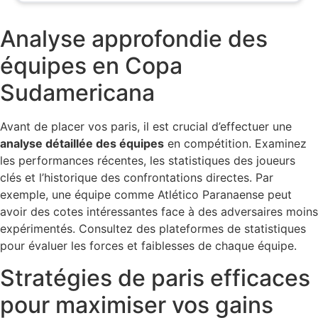
Analyse approfondie des
équipes en Copa
Sudamericana
Avant de placer vos paris, il est crucial d’effectuer une
analyse détaillée des équipes
en compétition. Examinez
les performances récentes, les statistiques des joueurs
clés et l’historique des confrontations directes. Par
exemple, une équipe comme Atlético Paranaense peut
avoir des cotes intéressantes face à des adversaires moins
expérimentés. Consultez des plateformes de statistiques
pour évaluer les forces et faiblesses de chaque équipe.
Stratégies de paris efficaces
pour maximiser vos gains