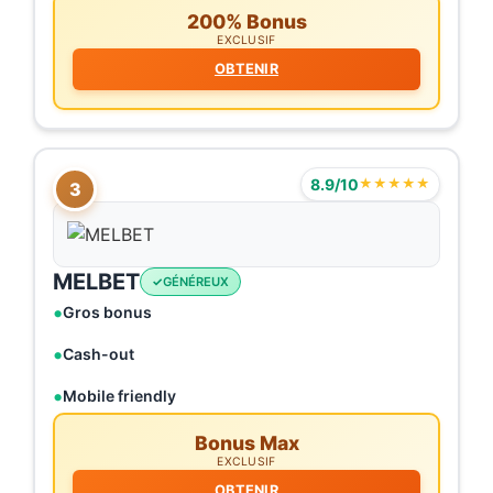
200% Bonus
EXCLUSIF
OBTENIR
8.9/10
★★★★★
3
MELBET
GÉNÉREUX
Gros bonus
Cash-out
Mobile friendly
Bonus Max
EXCLUSIF
OBTENIR