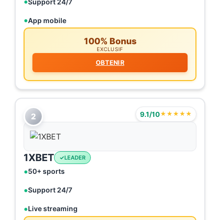
Support 24/7
App mobile
100% Bonus
EXCLUSIF
OBTENIR
9.1/10
★★★★★
2
1XBET
LEADER
50+ sports
Support 24/7
Live streaming