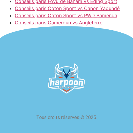
Conseils paris Fovu de Baham vs Eding Sport
Conseils paris Coton Sport vs Canon Yaoundé
Conseils paris Coton Sport vs PWD Bamenda
Conseils paris Cameroun vs Angleterre
Tous droits réservés
©
2025.