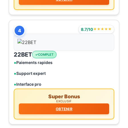
8.7/10
★★★★★
4
22BET
COMPLET
Paiements rapides
Support expert
Interface pro
Super Bonus
EXCLUSIF
OBTENIR