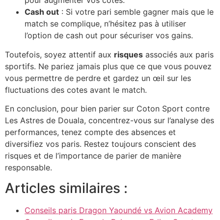
pour augmenter vos cotes.
Cash out
: Si votre pari semble gagner mais que le
match se complique, n’hésitez pas à utiliser
l’option de cash out pour sécuriser vos gains.
Toutefois, soyez attentif aux
risques
associés aux paris
sportifs. Ne pariez jamais plus que ce que vous pouvez
vous permettre de perdre et gardez un œil sur les
fluctuations des cotes avant le match.
En conclusion, pour bien parier sur Coton Sport contre
Les Astres de Douala, concentrez-vous sur l’analyse des
performances, tenez compte des absences et
diversifiez vos paris. Restez toujours conscient des
risques et de l’importance de parier de manière
responsable.
Articles similaires :
Conseils paris Dragon Yaoundé vs Avion Academy