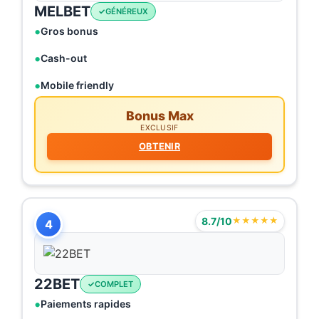
MELBET
GÉNÉREUX
Gros bonus
Cash-out
Mobile friendly
Bonus Max
EXCLUSIF
OBTENIR
8.7/10
★★★★★
4
22BET
COMPLET
Paiements rapides