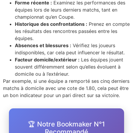
Forme récente :
Examinez les performances des
équipes lors de leurs derniers matchs, tant en
championnat qu’en Coupe.
Historique des confrontations :
Prenez en compte
les résultats des rencontres passées entre les
équipes.
Absences et blessures :
Vérifiez les joueurs
indisponibles, car cela peut influencer le résultat.
Facteur domicile/extérieur :
Les équipes jouent
souvent différemment selon qu’elles évoluent à
domicile ou à l’extérieur.
Par exemple, si une équipe a remporté ses cinq derniers
matchs à domicile avec une cote de 1.80, cela peut être
un bon indicateur pour un pari direct sur sa victoire.
🏆 Notre Bookmaker N°1
Recommandé