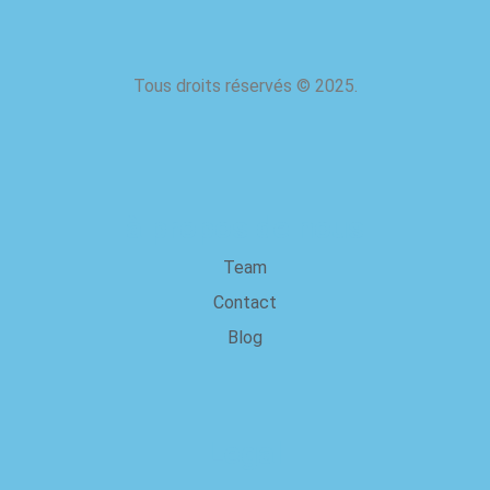
Tous droits réservés
©
2025.
à propos de nous
Team
Contact
Blog
Legal