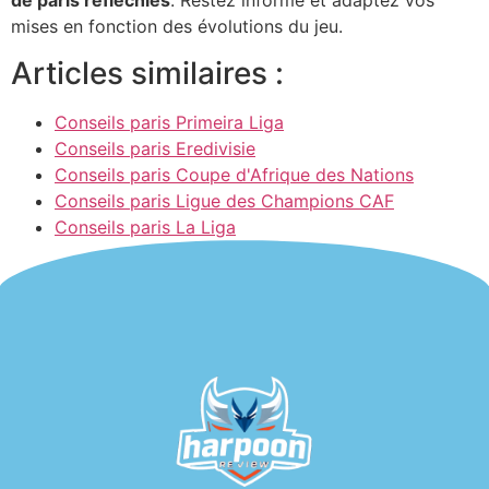
de paris réfléchies
. Restez informé et adaptez vos
mises en fonction des évolutions du jeu.
Articles similaires :
Conseils paris Primeira Liga
Conseils paris Eredivisie
Conseils paris Coupe d'Afrique des Nations
Conseils paris Ligue des Champions CAF
Conseils paris La Liga