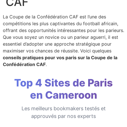
CAF
La Coupe de la Confédération CAF est l’une des
compétitions les plus captivantes du football africain,
offrant des opportunités intéressantes pour les parieurs.
Que vous soyez un novice ou un parieur aguerri, il est
essentiel d’adopter une approche stratégique pour
maximiser vos chances de réussite. Voici quelques
conseils pratiques pour vos paris sur la Coupe de la
Confédération CAF
.
Top 4 Sites de Paris
en Cameroon
Les meilleurs bookmakers testés et
approuvés par nos experts