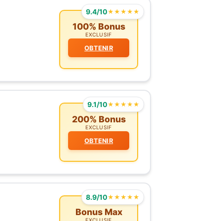
9.4/10
★★★★★
100% Bonus
EXCLUSIF
OBTENIR
9.1/10
★★★★★
200% Bonus
EXCLUSIF
OBTENIR
8.9/10
★★★★★
Bonus Max
EXCLUSIF