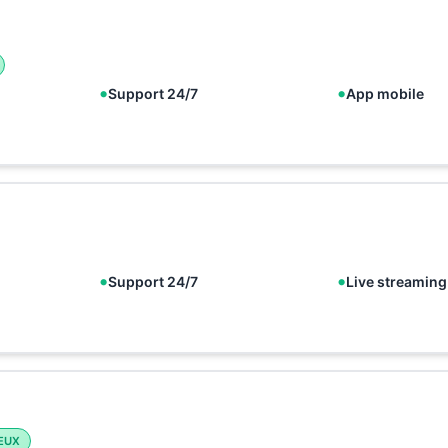
Support 24/7
App mobile
Support 24/7
Live streaming
EUX