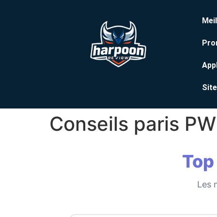
Meil
Pro
App
Sit
Conseils paris 
Top
Les 