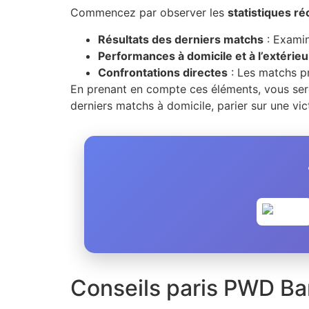
Commencez par observer les
statistiques r
Résultats des derniers matchs
: Examine
Performances à domicile et à l’extérieu
Confrontations directes
: Les matchs pr
En prenant en compte ces éléments, vous sere
derniers matchs à domicile, parier sur une vic
Conseils paris PWD Ba