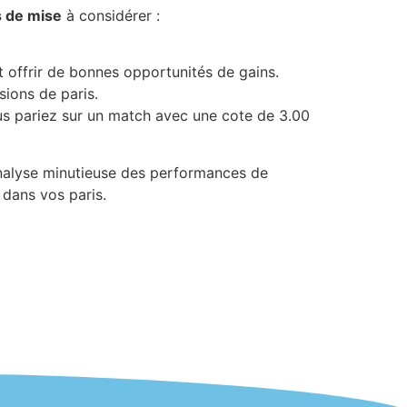
s de mise
à considérer :
 offrir de bonnes opportunités de gains.
ions de paris.
ous pariez sur un match avec une cote de 3.00
alyse minutieuse des performances de
 dans vos paris.