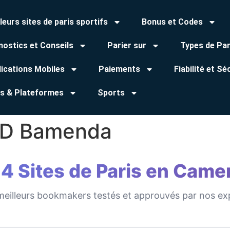
leurs sites de paris sportifs
Bonus et Codes
nostics et Conseils
Parier sur
Types de Par
lications Mobiles
Paiements
Fiabilité et Sé
es & Plateformes
Sports
PWD Bamenda
 4 Sites de Paris en Came
meilleurs bookmakers testés et approuvés par nos ex