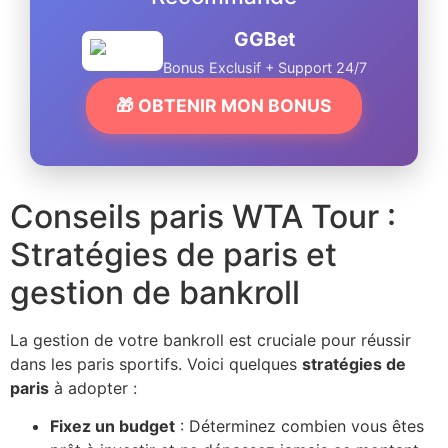
GGBet
Bonus Exclusif + Support 24/7
🎁 OBTENIR MON BONUS
Conseils paris WTA Tour :
Stratégies de paris et
gestion de bankroll
La gestion de votre bankroll est cruciale pour réussir
dans les paris sportifs. Voici quelques
stratégies de
paris
à adopter :
Fixez un budget
: Déterminez combien vous êtes