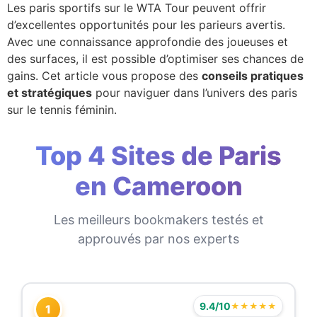
Les paris sportifs sur le WTA Tour peuvent offrir
d’excellentes opportunités pour les parieurs avertis.
Avec une connaissance approfondie des joueuses et
des surfaces, il est possible d’optimiser ses chances de
gains. Cet article vous propose des
conseils pratiques
et stratégiques
pour naviguer dans l’univers des paris
sur le tennis féminin.
Top 4 Sites de Paris
en Cameroon
Les meilleurs bookmakers testés et
approuvés par nos experts
9.4/10
★★★★★
1