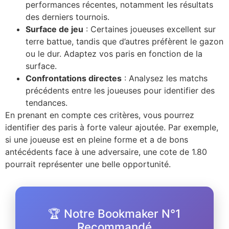
performances récentes, notamment les résultats
des derniers tournois.
Surface de jeu
: Certaines joueuses excellent sur
terre battue, tandis que d’autres préfèrent le gazon
ou le dur. Adaptez vos paris en fonction de la
surface.
Confrontations directes
: Analysez les matchs
précédents entre les joueuses pour identifier des
tendances.
En prenant en compte ces critères, vous pourrez
identifier des paris à forte valeur ajoutée. Par exemple,
si une joueuse est en pleine forme et a de bons
antécédents face à une adversaire, une cote de 1.80
pourrait représenter une belle opportunité.
🏆 Notre Bookmaker N°1
Recommandé