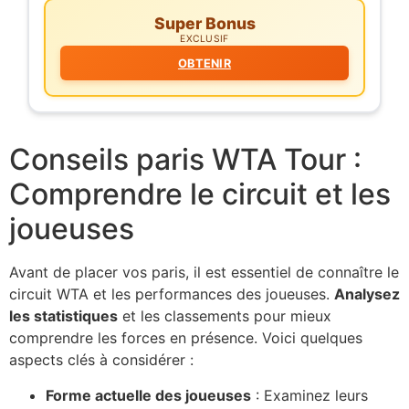
Super Bonus
EXCLUSIF
OBTENIR
Conseils paris WTA Tour :
Comprendre le circuit et les
joueuses
Avant de placer vos paris, il est essentiel de connaître le
circuit WTA et les performances des joueuses.
Analysez
les statistiques
et les classements pour mieux
comprendre les forces en présence. Voici quelques
aspects clés à considérer :
Forme actuelle des joueuses
: Examinez leurs