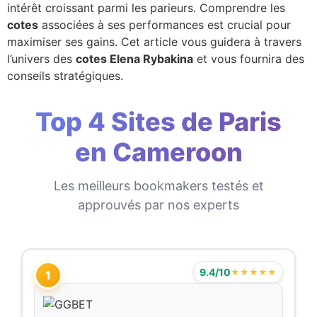
intérêt croissant parmi les parieurs. Comprendre les
cotes
associées à ses performances est crucial pour
maximiser ses gains. Cet article vous guidera à travers
l’univers des
cotes Elena Rybakina
et vous fournira des
conseils stratégiques.
Top 4 Sites de Paris
en Cameroon
Les meilleurs bookmakers testés et
approuvés par nos experts
9.4/10
★★★★★
1