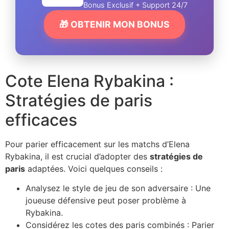
Bonus Exclusif + Support 24/7
🎁 OBTENIR MON BONUS
Cote Elena Rybakina :
Stratégies de paris
efficaces
Pour parier efficacement sur les matchs d’Elena
Rybakina, il est crucial d’adopter des
stratégies de
paris
adaptées. Voici quelques conseils :
Analysez le style de jeu de son adversaire : Une
joueuse défensive peut poser problème à
Rybakina.
Considérez les cotes des paris combinés : Parier