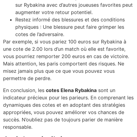
sur Rybakina avec d’autres joueuses favorites peut
augmenter votre retour potentiel.
Restez informé des blessures et des conditions
physiques : Une blessure peut faire grimper les
cotes de l’adversaire.
Par exemple, si vous pariez 100 euros sur Rybakina à
une cote de 2.00 lors d’un match où elle est favorite,
vous pourriez remporter 200 euros en cas de victoire.
Mais attention, les paris comportent des risques. Ne
misez jamais plus que ce que vous pouvez vous
permettre de perdre.
En conclusion, les
cotes Elena Rybakina
sont un
indicateur précieux pour les parieurs. En comprenant les
dynamiques des cotes et en adoptant des stratégies
appropriées, vous pouvez améliorer vos chances de
succès. N’oubliez pas de toujours parier de manière
responsable.