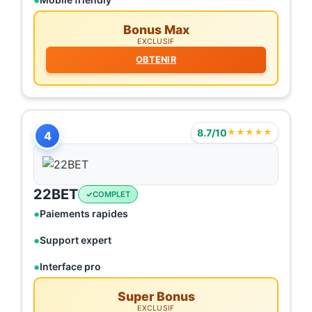
Bonus Max
EXCLUSIF
OBTENIR
8.7/10
★★★★★
4
22BET
COMPLET
Paiements rapides
Support expert
Interface pro
Super Bonus
EXCLUSIF