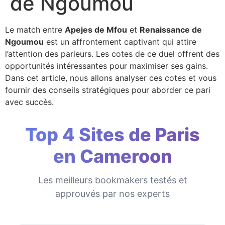
de Ngoumou
Le match entre
Apejes de Mfou
et
Renaissance de
Ngoumou
est un affrontement captivant qui attire
l’attention des parieurs. Les cotes de ce duel offrent des
opportunités intéressantes pour maximiser ses gains.
Dans cet article, nous allons analyser ces cotes et vous
fournir des conseils stratégiques pour aborder ce pari
avec succès.
Top 4 Sites de Paris
en Cameroon
Les meilleurs bookmakers testés et
approuvés par nos experts