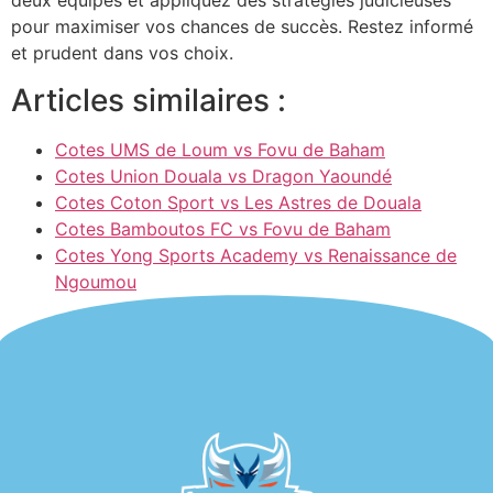
deux équipes et appliquez des stratégies judicieuses
pour maximiser vos chances de succès. Restez informé
et prudent dans vos choix.
Articles similaires :
Cotes UMS de Loum vs Fovu de Baham
Cotes Union Douala vs Dragon Yaoundé
Cotes Coton Sport vs Les Astres de Douala
Cotes Bamboutos FC vs Fovu de Baham
Cotes Yong Sports Academy vs Renaissance de
Ngoumou