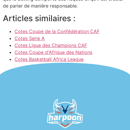
de parier de manière responsable.
Articles similaires :
Cotes Coupe de la Confédération CAF
Cotes Serie A
Cotes Ligue des Champions CAF
Cotes Coupe d'Afrique des Nations
Cotes Basketball Africa League