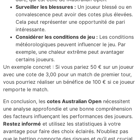
Surveiller les blessures :
Un joueur blessé ou en
convalescence peut avoir des cotes plus élevées.
Cela peut représenter une opportunité de pari
intéressante.
Considérer les conditions de jeu :
Les conditions
météorologiques peuvent influencer le jeu. Par
exemple, une chaleur extrême peut avantager
certains joueurs.
Un exemple concret : Si vous pariez 50 € sur un joueur
avec une cote de 3,00 pour un match de premier tour,
vous pourriez réaliser un bénéfice de 100 € si ce joueur
remporte le match.
En conclusion, les
cotes Australian Open
nécessitent
une analyse approfondie et une bonne compréhension
des facteurs influençant les performances des joueurs.
Restez informé
et utilisez les statistiques à votre
avantage pour faire des choix éclairés. N’oubliez pas
que le betting comporte des risques et qu’il est crucial