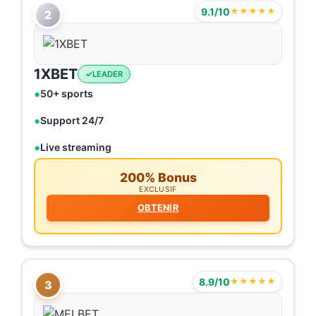
9.1/10
★★★★★
2
1XBET
LEADER
50+ sports
Support 24/7
Live streaming
200% Bonus
EXCLUSIF
OBTENIR
8.9/10
★★★★★
3