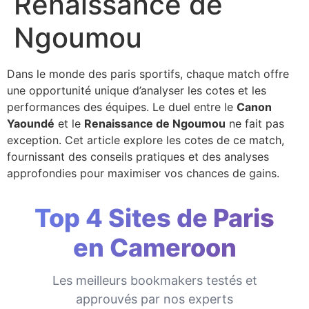
Renaissance de
Ngoumou
Dans le monde des paris sportifs, chaque match offre
une opportunité unique d’analyser les cotes et les
performances des équipes. Le duel entre le
Canon
Yaoundé
et le
Renaissance de Ngoumou
ne fait pas
exception. Cet article explore les cotes de ce match,
fournissant des conseils pratiques et des analyses
approfondies pour maximiser vos chances de gains.
Top 4 Sites de Paris
en Cameroon
Les meilleurs bookmakers testés et
approuvés par nos experts