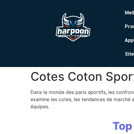
Meil
Pro
App
Sit
Cotes Coton Sport
Dans le monde des paris sportifs, les confron
examine les cotes, les tendances de marché a
équipes.
Top