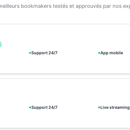
meilleurs bookmakers testés et approuvés par nos ex
Support 24/7
App mobile
Support 24/7
Live streaming