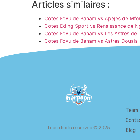
Articles similaires :
Cotes Fovu de Baham vs Apejes de Mfo
Cotes Eding Sport vs Renaissance de 
Cotes Fovu de Baham vs Les Astres de 
Cotes Fovu de Baham vs Astres Douala
à 
Team
Conta
Tous droits réservés
©
2025.
Blog