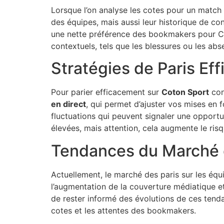
Lorsque l’on analyse les cotes pour un match
des équipes, mais aussi leur historique de co
une nette préférence des bookmakers pour Cot
contextuels, tels que les blessures ou les abs
Stratégies de Paris Ef
Pour parier efficacement sur
Coton Sport
con
en direct
, qui permet d’ajuster vos mises en f
fluctuations qui peuvent signaler une opportu
élevées, mais attention, cela augmente le risq
Tendances du Marché e
Actuellement, le marché des paris sur les éq
l’augmentation de la couverture médiatique et l
de rester informé des évolutions de ces tend
cotes et les attentes des bookmakers.