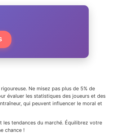
S
rigoureuse. Ne misez pas plus de 5% de
our évaluer les statistiques des joueurs et des
ntraîneur, qui peuvent influencer le moral et
 et les tendances du marché. Équilibrez votre
ne chance !