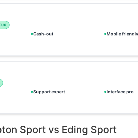
EUX
Cash-out
Mobile friendl
Support expert
Interface pro
oton Sport vs Eding Sport