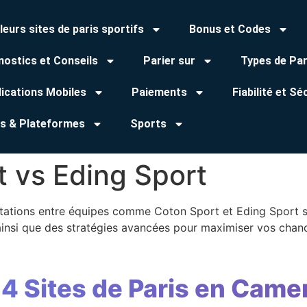
leurs sites de paris sportifs
Bonus et Codes
nostics et Conseils
Parier sur
Types de Par
lications Mobiles
Paiements
Fiabilité et Sé
es & Plateformes
Sports
 vs Eding Sport
tations entre équipes comme Coton Sport et Eding Sport susc
insi que des stratégies avancées pour maximiser vos chanc
 4 Sites de Paris en Came