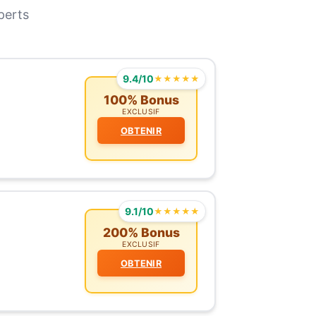
perts
9.4/10
★★★★★
100% Bonus
EXCLUSIF
OBTENIR
9.1/10
★★★★★
200% Bonus
EXCLUSIF
OBTENIR