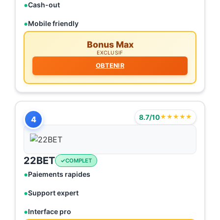
Cash-out
Mobile friendly
Bonus Max
EXCLUSIF
OBTENIR
8.7/10
★★★★★
4
22BET
COMPLET
Paiements rapides
Support expert
Interface pro