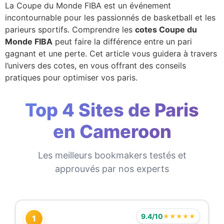
La Coupe du Monde FIBA est un événement
incontournable pour les passionnés de basketball et les
parieurs sportifs. Comprendre les
cotes Coupe du
Monde FIBA
peut faire la différence entre un pari
gagnant et une perte. Cet article vous guidera à travers
l’univers des cotes, en vous offrant des conseils
pratiques pour optimiser vos paris.
Top 4 Sites de Paris
en Cameroon
Les meilleurs bookmakers testés et
approuvés par nos experts
9.4/10
★★★★★
1