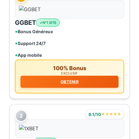
GGBET
N°1 SITE
Bonus Généreux
Support 24/7
App mobile
100% Bonus
EXCLUSIF
OBTENIR
9.1/10
★★★★★
2