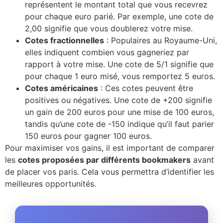
représentent le montant total que vous recevrez
pour chaque euro parié. Par exemple, une cote de
2,00 signifie que vous doublerez votre mise.
Cotes fractionnelles
: Populaires au Royaume-Uni,
elles indiquent combien vous gagneriez par
rapport à votre mise. Une cote de 5/1 signifie que
pour chaque 1 euro misé, vous remportez 5 euros.
Cotes américaines
: Ces cotes peuvent être
positives ou négatives. Une cote de +200 signifie
un gain de 200 euros pour une mise de 100 euros,
tandis qu’une cote de -150 indique qu’il faut parier
150 euros pour gagner 100 euros.
Pour maximiser vos gains, il est important de comparer
les
cotes proposées par différents bookmakers
avant
de placer vos paris. Cela vous permettra d’identifier les
meilleures opportunités.