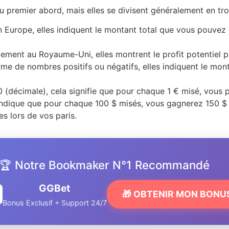
premier abord, mais elles se divisent généralement en troi
 Europe, elles indiquent le montant total que vous pouvez
lement au Royaume-Uni, elles montrent le profit potentiel p
e de nombres positifs ou négatifs, elles indiquent le mont
 (décimale), cela signifie que pour chaque 1 € misé, vous 
indique que pour chaque 100 $ misés, vous gagnerez 150 $ 
s lors de vos paris.
🏆 Notre Bookmaker N°1 Recommandé
GGBet
🎁 OBTENIR MON BONU
Bonus Exclusif + Support 24/7