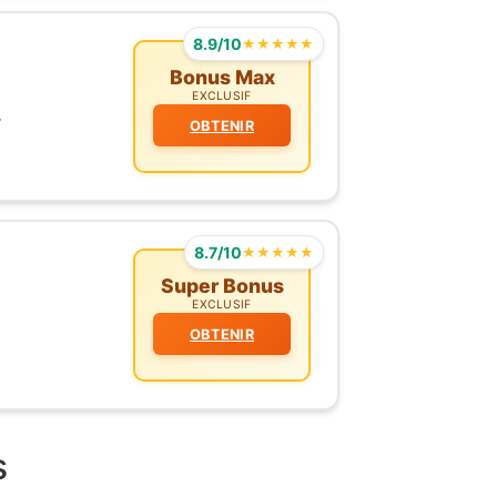
8.9/10
★★★★★
Bonus Max
EXCLUSIF
y
OBTENIR
8.7/10
★★★★★
Super Bonus
EXCLUSIF
OBTENIR
s