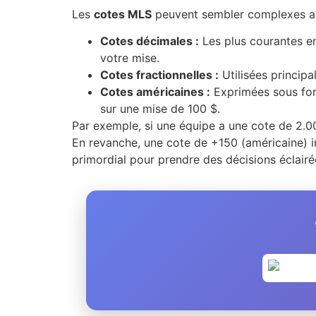
Les
cotes MLS
peuvent sembler complexes au 
Cotes décimales :
Les plus courantes en
votre mise.
Cotes fractionnelles :
Utilisées principa
Cotes américaines :
Exprimées sous form
sur une mise de 100 $.
Par exemple, si une équipe a une cote de 2.00
En revanche, une cote de +150 (américaine) 
primordial pour prendre des décisions éclairée