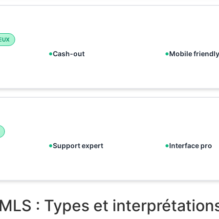
EUX
Cash-out
Mobile friendl
Support expert
Interface pro
LS : Types et interprétation