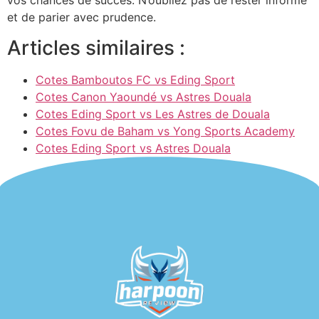
vos chances de succès. N’oubliez pas de rester informé
et de parier avec prudence.
Articles similaires :
Cotes Bamboutos FC vs Eding Sport
Cotes Canon Yaoundé vs Astres Douala
Cotes Eding Sport vs Les Astres de Douala
Cotes Fovu de Baham vs Yong Sports Academy
Cotes Eding Sport vs Astres Douala