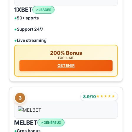
1XBET
LEADER
50+ sports
Support 24/7
Live streaming
200% Bonus
EXCLUSIF
OBTENIR
8.9/10
★★★★★
3
MELBET
GÉNÉREUX
Gros bonus