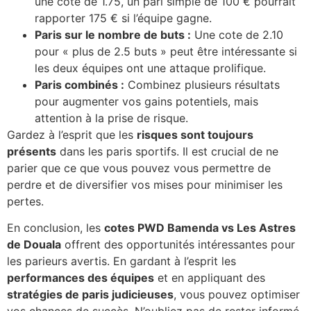
une cote de 1.75, un pari simple de 100 € pourrait
rapporter 175 € si l’équipe gagne.
Paris sur le nombre de buts :
Une cote de 2.10
pour « plus de 2.5 buts » peut être intéressante si
les deux équipes ont une attaque prolifique.
Paris combinés :
Combinez plusieurs résultats
pour augmenter vos gains potentiels, mais
attention à la prise de risque.
Gardez à l’esprit que les
risques sont toujours
présents
dans les paris sportifs. Il est crucial de ne
parier que ce que vous pouvez vous permettre de
perdre et de diversifier vos mises pour minimiser les
pertes.
En conclusion, les
cotes PWD Bamenda vs Les Astres
de Douala
offrent des opportunités intéressantes pour
les parieurs avertis. En gardant à l’esprit les
performances des équipes
et en appliquant des
stratégies de paris judicieuses
, vous pouvez optimiser