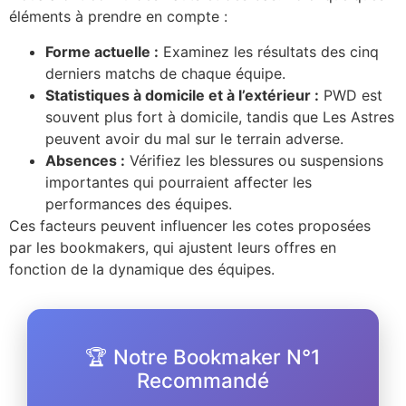
éléments à prendre en compte :
Forme actuelle :
Examinez les résultats des cinq
derniers matchs de chaque équipe.
Statistiques à domicile et à l’extérieur :
PWD est
souvent plus fort à domicile, tandis que Les Astres
peuvent avoir du mal sur le terrain adverse.
Absences :
Vérifiez les blessures ou suspensions
importantes qui pourraient affecter les
performances des équipes.
Ces facteurs peuvent influencer les cotes proposées
par les bookmakers, qui ajustent leurs offres en
fonction de la dynamique des équipes.
🏆 Notre Bookmaker N°1
Recommandé