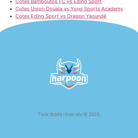
Cotes Bamboutos FC vs Eding Sport
Cotes Union Douala vs Yong Sports Academy
Cotes Eding Sport vs Dragon Yaoundé
Tous droits réservés
©
2025.