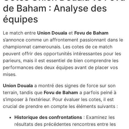
de Baham : Analyse des
équipes
Le match entre
Union Douala
et
Fovu de Baham
s’annonce comme un affrontement passionnant dans le
championnat camerounais. Les cotes de ce match
peuvent offrir des opportunités intéressantes pour les
parieurs, mais il est essentiel de bien comprendre les
performances des deux équipes avant de placer vos
mises.
Union Douala
a montré des signes de force sur son
terrain, tandis que
Fovu de Baham
a parfois peiné à
s’imposer à l’extérieur. Pour évaluer les cotes, il est
crucial de prendre en compte les éléments suivants :
Historique des confrontations
: Examinez les
résultats des précédentes rencontres entre les