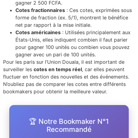
gagner 2 500 FCFA.
Cotes fractionnaires
: Ces cotes, exprimées sous
forme de fraction (ex. 5/1), montrent le bénéfice
net par rapport à la mise initiale.
Cotes américaines
: Utilisées principalement aux
États-Unis, elles indiquent combien il faut parier
pour gagner 100 unités ou combien vous pouvez
gagner avec un pari de 100 unités.
Pour les paris sur l’Union Douala, il est important de
surveiller les
cotes en temps réel
, car elles peuvent
fluctuer en fonction des nouvelles et des événements.
N’oubliez pas de comparer les cotes entre différents
bookmakers pour obtenir la meilleure valeur.
🏆 Notre Bookmaker N°1
Recommandé