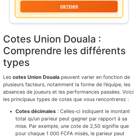
OBTENIR
Cotes Union Douala :
Comprendre les différents
types
Les
cotes Union Douala
peuvent varier en fonction de
plusieurs facteurs, notamment la forme de l’équipe, les
absences de joueurs et les performances passées. Voici
les principaux types de cotes que vous rencontrerez :
Cotes décimales
: Celles-ci indiquent le montant
total qu’un parieur peut gagner par rapport à sa
mise. Par exemple, une cote de 2,50 signifie que
pour chaque 1 000 FCFA misés, le parieur peut