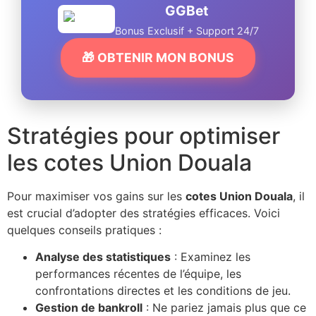
GGBet
Bonus Exclusif + Support 24/7
🎁 OBTENIR MON BONUS
Stratégies pour optimiser
les cotes Union Douala
Pour maximiser vos gains sur les
cotes Union Douala
, il
est crucial d’adopter des stratégies efficaces. Voici
quelques conseils pratiques :
Analyse des statistiques
: Examinez les
performances récentes de l’équipe, les
confrontations directes et les conditions de jeu.
Gestion de bankroll
: Ne pariez jamais plus que ce