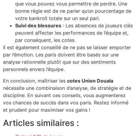
que vous pouvez vous permettre de perdre. Une
bonne règle est de ne parier qu’un pourcentage de
votre bankroll totale sur un seul pari.
Suivi des blessures
: Les absences de joueurs clés
peuvent affecter les performances de l’équipe et,
par conséquent, les cotes.
Il est également conseillé de ne pas se laisser emporter
par l’émotion. Les paris doivent être basés sur une
analyse rationnelle plutôt que sur des sentiments
personnels envers l’équipe.
En conclusion, maîtriser les
cotes Union Douala
nécessite une combinaison d’analyse, de stratégie et de
discipline. En suivant ces conseils, vous augmenterez
vos chances de succès dans vos paris. Restez informé
et prudent pour maximiser vos gains !
Articles similaires :