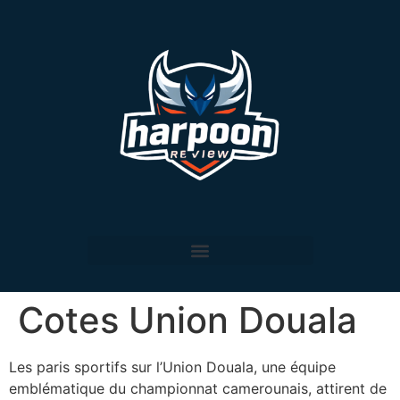
Cotes Union Douala
Les paris sportifs sur l’Union Douala, une équipe
emblématique du championnat camerounais, attirent de