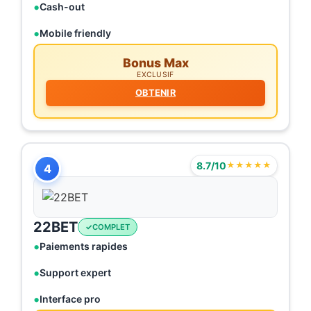
Cash-out
Mobile friendly
Bonus Max
EXCLUSIF
OBTENIR
8.7/10
★★★★★
4
22BET
COMPLET
Paiements rapides
Support expert
Interface pro