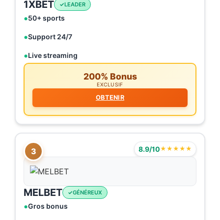
1XBET
LEADER
50+ sports
Support 24/7
Live streaming
200% Bonus
EXCLUSIF
OBTENIR
8.9/10
★★★★★
3
MELBET
GÉNÉREUX
Gros bonus