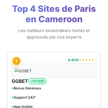
Top 4 Sites de Paris
en Cameroon
Les meilleurs bookmakers testés et
approuvés par nos experts
9.4/10
★★★★★
1
GGBET
N°1 SITE
Bonus Généreux
Support 24/7
App mobile