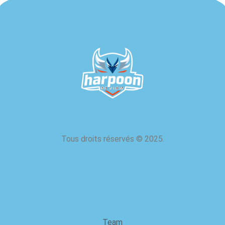
Tous droits réservés
©
2025.
à propos de nous
Team