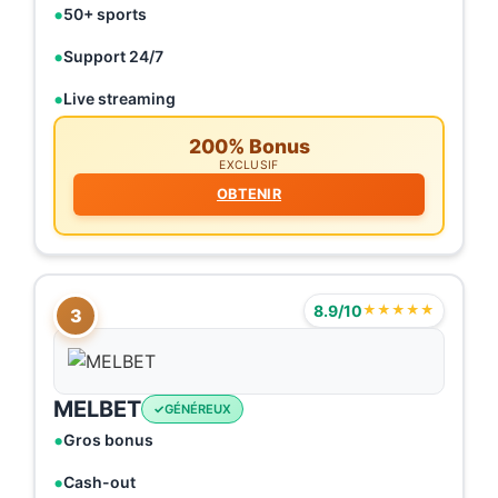
50+ sports
Support 24/7
Live streaming
200% Bonus
EXCLUSIF
OBTENIR
8.9/10
★★★★★
3
MELBET
GÉNÉREUX
Gros bonus
Cash-out