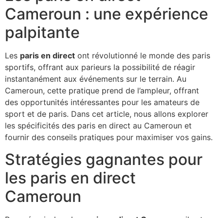
Cameroun : une expérience
palpitante
Les
paris en direct
ont révolutionné le monde des paris
sportifs, offrant aux parieurs la possibilité de réagir
instantanément aux événements sur le terrain. Au
Cameroun, cette pratique prend de l’ampleur, offrant
des opportunités intéressantes pour les amateurs de
sport et de paris. Dans cet article, nous allons explorer
les spécificités des paris en direct au Cameroun et
fournir des conseils pratiques pour maximiser vos gains.
Stratégies gagnantes pour
les paris en direct
Cameroun