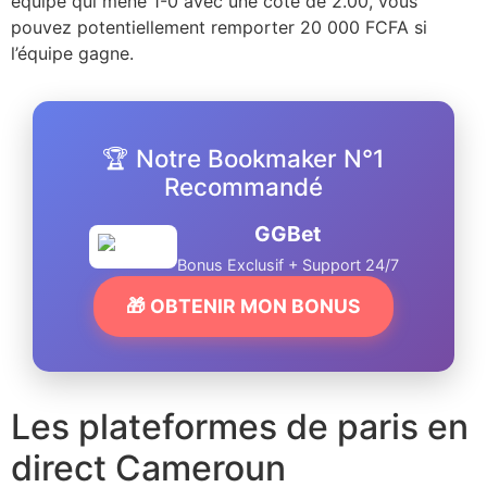
équipe qui mène 1-0 avec une cote de 2.00, vous
pouvez potentiellement remporter 20 000 FCFA si
l’équipe gagne.
🏆 Notre Bookmaker N°1
Recommandé
GGBet
Bonus Exclusif + Support 24/7
🎁 OBTENIR MON BONUS
Les plateformes de paris en
direct Cameroun