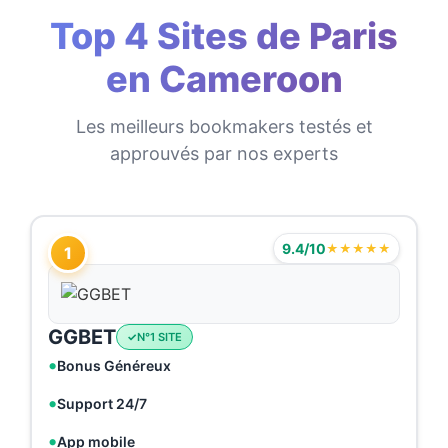
Top 4 Sites de Paris
en Cameroon
Les meilleurs bookmakers testés et
approuvés par nos experts
9.4/10
★★★★★
1
GGBET
N°1 SITE
Bonus Généreux
Support 24/7
App mobile