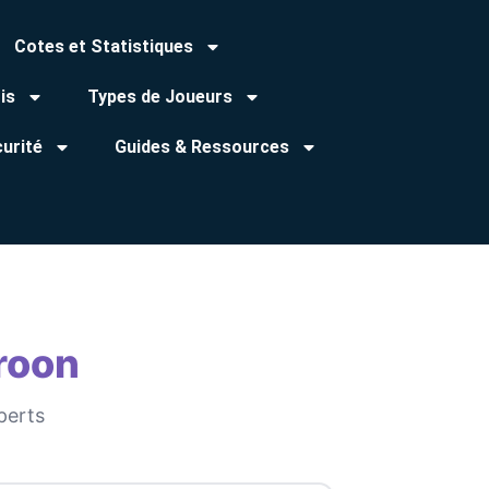
Cotes et Statistiques
is
Types de Joueurs
curité
Guides & Ressources
roon
perts