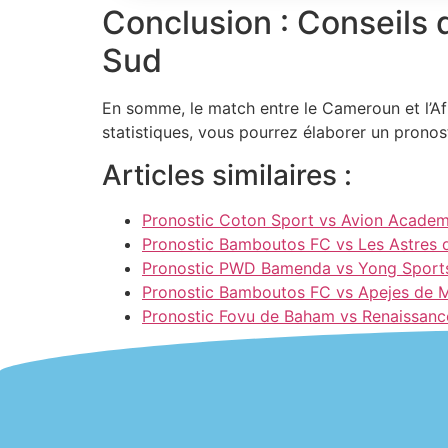
Conclusion : Conseils 
Sud
En somme, le match entre le Cameroun et l’Af
statistiques, vous pourrez élaborer un pronost
Articles similaires :
Pronostic Coton Sport vs Avion Acade
Pronostic Bamboutos FC vs Les Astres 
Pronostic PWD Bamenda vs Yong Spor
Pronostic Bamboutos FC vs Apejes de 
Pronostic Fovu de Baham vs Renaissan