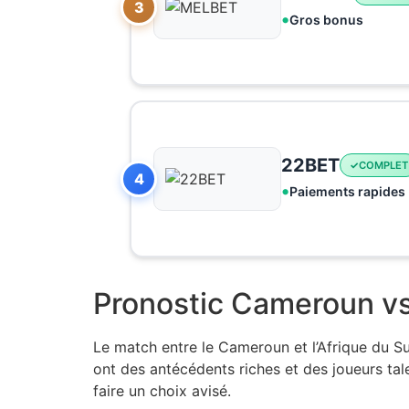
3
Gros bonus
22BET
COMPLET
4
Paiements rapides
Pronostic Cameroun vs
Le match entre le Cameroun et l’Afrique du Sud
ont des antécédents riches et des joueurs tal
faire un choix avisé.