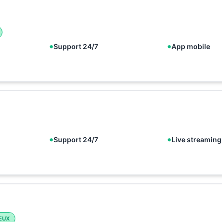
Support 24/7
App mobile
Support 24/7
Live streaming
EUX