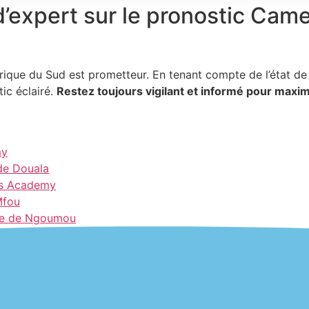
d’expert sur le pronostic Cam
rique du Sud est prometteur. En tenant compte de l’état de
ic éclairé.
Restez toujours vigilant et informé pour maxi
my
de Douala
ts Academy
Mfou
ce de Ngoumou