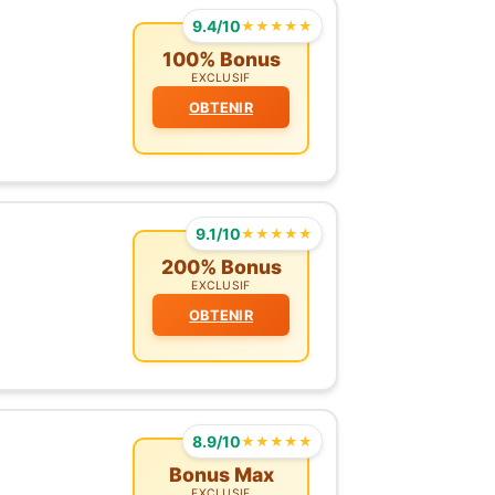
9.4/10
★★★★★
100% Bonus
EXCLUSIF
OBTENIR
9.1/10
★★★★★
200% Bonus
EXCLUSIF
OBTENIR
8.9/10
★★★★★
Bonus Max
EXCLUSIF