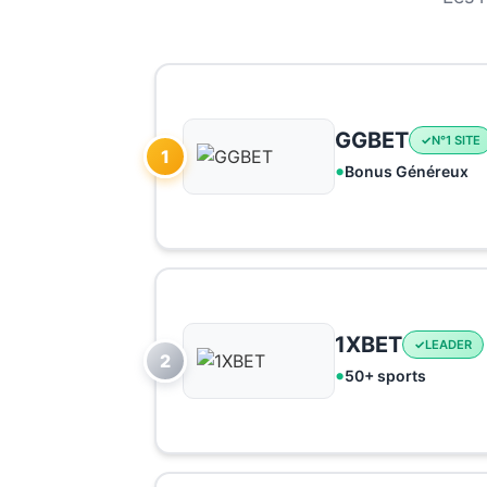
GGBET
N°1 SITE
1
Bonus Généreux
1XBET
LEADER
2
50+ sports