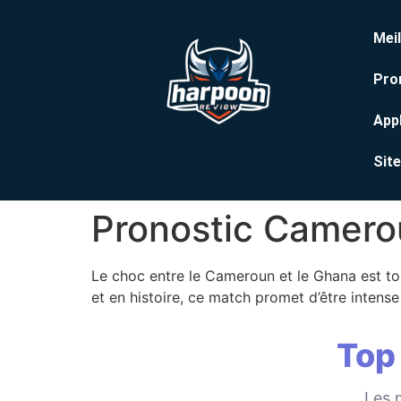
Meil
Pro
App
Sit
Pronostic Camero
Le choc entre le Cameroun et le Ghana est to
et en histoire, ce match promet d’être intens
Top
Les 