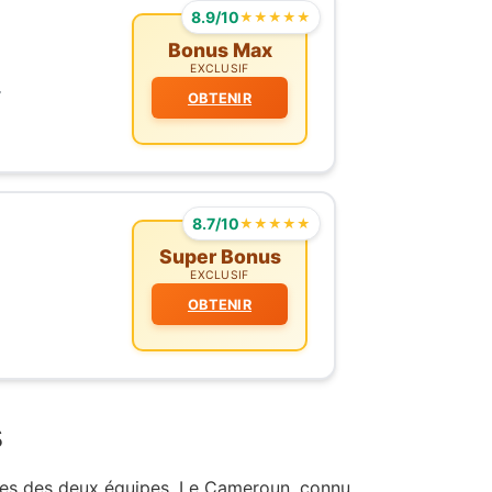
8.9/10
★★★★★
Bonus Max
EXCLUSIF
y
OBTENIR
8.7/10
★★★★★
Super Bonus
EXCLUSIF
OBTENIR
s
entes des deux équipes. Le Cameroun, connu