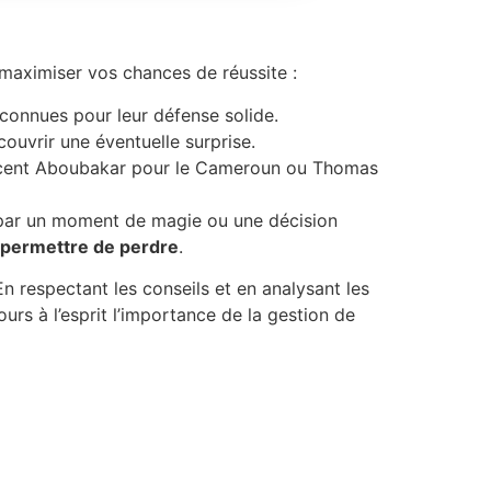
maximiser vos chances de réussite :
 connues pour leur défense solide.
ouvrir une éventuelle surprise.
ncent Aboubakar pour le Cameroun ou Thomas
s par un moment de magie ou une décision
 permettre de perdre
.
n respectant les conseils et en analysant les
rs à l’esprit l’importance de la gestion de