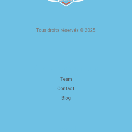
Tous droits réservés
©
2025.
à propos de nous
Team
Contact
Blog
Legal