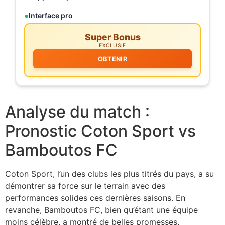
Interface pro
Super Bonus
EXCLUSIF
OBTENIR
Analyse du match :
Pronostic Coton Sport vs
Bamboutos FC
Coton Sport, l’un des clubs les plus titrés du pays, a su
démontrer sa force sur le terrain avec des
performances solides ces dernières saisons. En
revanche, Bamboutos FC, bien qu’étant une équipe
moins célèbre, a montré de belles promesses,