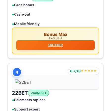
Gros bonus
Cash-out
Mobile friendly
Bonus Max
EXCLUSIF
OBTENIR
8.7/10
★★★★★
4
22BET
COMPLET
Paiements rapides
Support expert