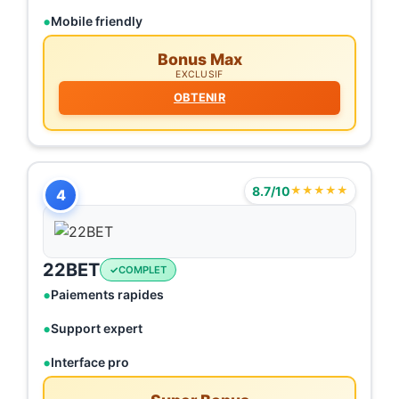
Mobile friendly
Bonus Max
EXCLUSIF
OBTENIR
8.7/10
★★★★★
4
22BET
COMPLET
Paiements rapides
Support expert
Interface pro