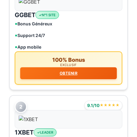
GGBET
N°1 SITE
Bonus Généreux
Support 24/7
App mobile
100% Bonus
EXCLUSIF
OBTENIR
9.1/10
★★★★★
2
1XBET
LEADER