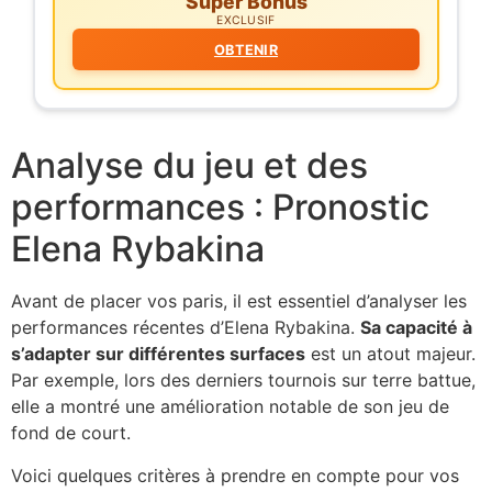
Super Bonus
EXCLUSIF
OBTENIR
Analyse du jeu et des
performances : Pronostic
Elena Rybakina
Avant de placer vos paris, il est essentiel d’analyser les
performances récentes d’Elena Rybakina.
Sa capacité à
s’adapter sur différentes surfaces
est un atout majeur.
Par exemple, lors des derniers tournois sur terre battue,
elle a montré une amélioration notable de son jeu de
fond de court.
Voici quelques critères à prendre en compte pour vos