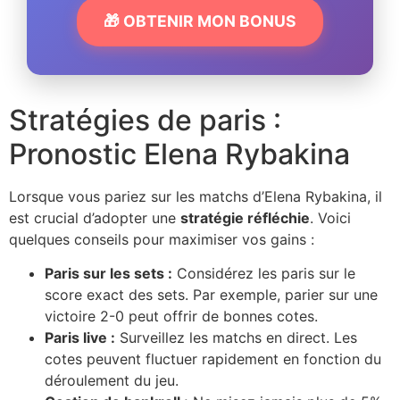
🎁 OBTENIR MON BONUS
Stratégies de paris :
Pronostic Elena Rybakina
Lorsque vous pariez sur les matchs d’Elena Rybakina, il
est crucial d’adopter une
stratégie réfléchie
. Voici
quelques conseils pour maximiser vos gains :
Paris sur les sets :
Considérez les paris sur le
score exact des sets. Par exemple, parier sur une
victoire 2-0 peut offrir de bonnes cotes.
Paris live :
Surveillez les matchs en direct. Les
cotes peuvent fluctuer rapidement en fonction du
déroulement du jeu.