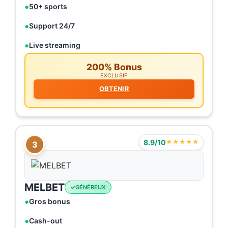
50+ sports
Support 24/7
Live streaming
200% Bonus
EXCLUSIF
OBTENIR
8.9/10
★★★★★
3
MELBET
GÉNÉREUX
Gros bonus
Cash-out