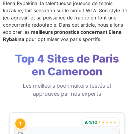
Elena Rybakina, la talentueuse joueuse de tennis
kazakhe, fait sensation sur le circuit WTA. Son style de
jeu agressif et sa puissance de frappe en font une
concurrente redoutable. Dans cet article, nous allons
explorer les
meilleurs pronostics concernant Elena
Rybakina
pour optimiser vos paris sportifs.
Top 4 Sites de Paris
en Cameroon
Les meilleurs bookmakers testés et
approuvés par nos experts
9.4/10
★★★★★
1