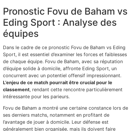
Pronostic Fovu de Baham vs
Eding Sport : Analyse des
équipes
Dans le cadre de ce pronostic Fovu de Baham vs Eding
Sport, il est essentiel d’examiner les forces et faiblesses
de chaque équipe. Fovu de Baham, avec sa réputation
d’équipe solide à domicile, affronte Eding Sport, un
concurrent avec un potentiel offensif impressionnant.
L’enjeu de ce match pourrait être crucial pour le
classement
, rendant cette rencontre particulièrement
intéressante pour les parieurs.
Fovu de Baham a montré une certaine constance lors de
ses derniers matchs, notamment en profitant de
l’avantage de jouer à domicile. Leur défense est
généralement bien organisée, mais ils doivent faire