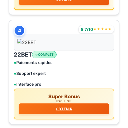
8.7/10
★★★★★
4
22BET
COMPLET
Paiements rapides
Support expert
Interface pro
Super Bonus
EXCLUSIF
OBTENIR