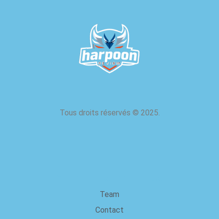
Tous droits réservés
©
2025.
à propos de nous
Team
Contact