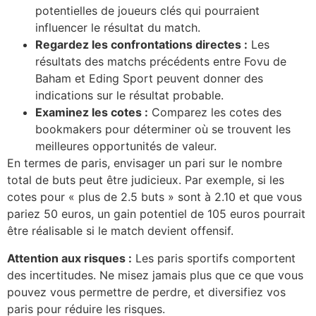
potentielles de joueurs clés qui pourraient
influencer le résultat du match.
Regardez les confrontations directes :
Les
résultats des matchs précédents entre Fovu de
Baham et Eding Sport peuvent donner des
indications sur le résultat probable.
Examinez les cotes :
Comparez les cotes des
bookmakers pour déterminer où se trouvent les
meilleures opportunités de valeur.
En termes de paris, envisager un pari sur le nombre
total de buts peut être judicieux. Par exemple, si les
cotes pour « plus de 2.5 buts » sont à 2.10 et que vous
pariez 50 euros, un gain potentiel de 105 euros pourrait
être réalisable si le match devient offensif.
Attention aux risques :
Les paris sportifs comportent
des incertitudes. Ne misez jamais plus que ce que vous
pouvez vous permettre de perdre, et diversifiez vos
paris pour réduire les risques.